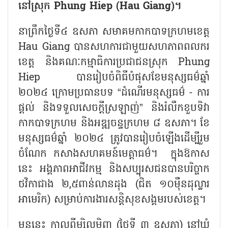
នៅស្រុក Phung Hiep (Hau Giang)។
នាព្រឹកថ្ងៃទី៤ ឧសភា សមាគមកាកបាទក្រហមខេត្ត
Hau Giang បានសហការជាមួយសហភាពពលករ
ខេត្ត និងគណៈកម្មាធិការប្រជាជនស្រុក Phung
Hiep បានរៀបចំពិធីបំផុសខែមនុស្សធម៌ឆ្នាំ
២០២៤ ក្រោមប្រធានបទ “ដំណើរមនុស្សធម៌ - ការ
ផ្តល់ និងទទួលសេចក្តីស្រឡាញ់” និងរំលឹកខួបទិវា
កាកបាទក្រហម និងអឌ្ឍចន្ទក្រហម ៨ ឧសភា។ ខែ
មនុស្សធម៌ឆ្នាំ ២០២៤ ត្រូវបានរៀបចំឡើងដើម្បីរួម
ចំណែក កសាងសហគមន៍មេត្តាធម៌។ ក្នុងឱកាស
នេះ អង្គភាពអាជីវកម្ម និងសប្បុរសជនបានបរិច្ចាក
ថវិកាជាង ២,៥ពាន់លានដុង (ជិត ១០ម៉ឺនដុល្លារ
អាមេរិក) សម្រាប់ការងារសន្តិសុខសង្គមរបស់ខេត្ត។
មុននេះ កាលពីម្សិលមិញ (ថ្ងៃទី ៣ ឧសភា) នៅឃុំ