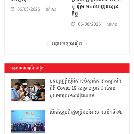
តូ ឡឹម មកបំពេញទស្សន
06/08/2026
ព័ត៌មាន
កិច្ច
06/08/2026
ព័ត៌មាន
អត្ថបទផ្សេងទៀត
អត្ថបទអានច្រើនបំផុត
បទប្បញ្ញត្តិស្តីពីការទប់ស្កាត់ការរាតត្បាតនៃ
ជំងឺ Covid-19 សម្រាប់ប្រជាជនដែល
ចូលមកប្រទេសវៀតណាម
បើកកិច្ចប្រជុំរដ្ឋមន្ត្រីអប់រំអាស៊ានលើកទី១២