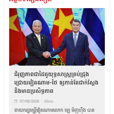
ជំរុញភាពជាដៃគូយុទ្ធសាស្ត្រគ្រប់ជ្រុង
ជ្រោយវៀតណាម-ថៃ ឲ្យកាន់តែជាក់ស្ដែង
និងមានប្រសិទ្ធភាព
07/08/2026
ព័ត៌មាន
នាយករដ្ឋមន្ត្រីវៀតណាមលោក ឡេ មិញហ៊ឹង បាន