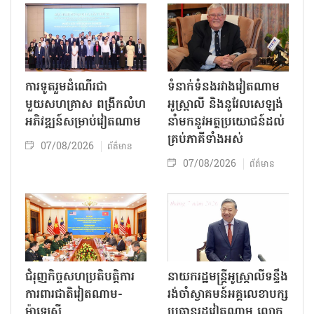
ការទូតរួមដំណើរជា
ទំនាក់ទំនងរវាងវៀតណាម
មួយសហគ្រាស ពង្រីកលំហ
អូស្ត្រាលី និងនូវែលសេឡង់
អភិវឌ្ឍន៍សម្រាប់វៀតណាម
នាំមកនូវអត្ថប្រយោជន៍ដល់
គ្រប់ភាគីទាំងអស់
07/08/2026
ព័ត៌មាន
07/08/2026
ព័ត៌មាន
ជំរុញកិច្ចសហប្រតិបត្តិការ
នាយករដ្ឋមន្ត្រីអូស្ត្រាលីទន្ទឹង
ការពារជាតិវៀតណាម-
រង់ចាំស្វាគមន៍អគ្គលេខាបក្ស
ម៉ាឡេស៊ី
ប្រធានរដ្ឋវៀតណាម លោក