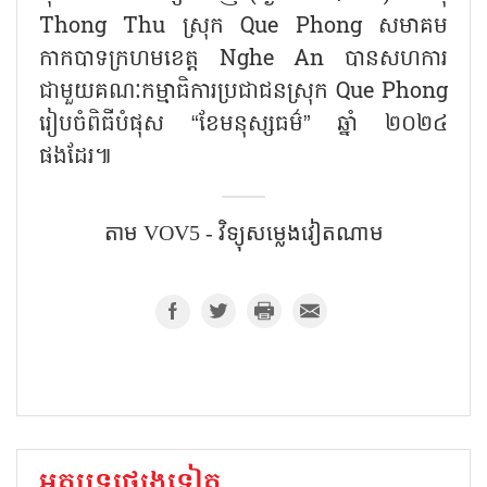
Thong Thu ស្រុក Que Phong សមាគម
កាកបាទក្រហមខេត្ត Nghe An បានសហការ
ជាមួយគណៈកម្មាធិការប្រជាជនស្រុក Que Phong
រៀបចំពិធីបំផុស “ខែមនុស្សធម៌” ឆ្នាំ ២០២៤
ផងដែរ៕
តាម​ VOV5 - វិទ្យុសម្លេងវៀតណាម
អត្ថបទផ្សេងទៀត