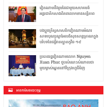
វៀតណាមនឹងរួមដៃជាមួយសហគមន៍
អន្តរជាតិកសាងពិភពលោកមានសន្តិភាព
បងប្អូនគ្រិស្តសាសនិកវៀតណាមអំណរ
សាទរបុណ្យណូអែលដ៏សុខសាន្តត្រាណក្នុង
បរិបទនៃជម្ងឺរាតត្បាតកូវីដ-១៩
ប្រធានរដ្ឋវៀតណាមលោក Nguyen
Xuan Phuc ជួបសំណេះសំណាលជា
មួយម្ចាស់ឆ្នោតនៅទីក្រុងហូជីមិញ
អាន​កាសែត​បោះពុម្ភ