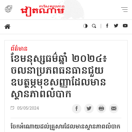
ព័ត៌មាន
ខែមនុស្សធម៌ឆ្នាំ ២០២៤៖
ចលនាប្រភពធនធានជួយ​
ឧបត្ថម្ភ​មុខសញ្ញា​ដែលមាន
ស្ថានភាពលំបាក
05/05/2024
ចែកអំណោយដល់គ្រួសារដែលមានស្ថានភាពលំបាក