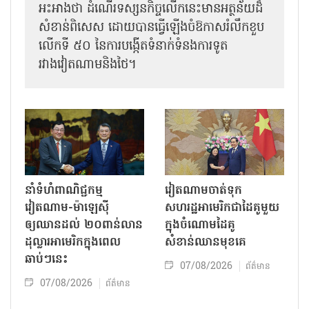
អះអាងថា ដំណើរទស្សនកិច្ចលើកនេះមានអត្ថន័យដ៏
សំខាន់ពិសេស ដោយបានធ្វើឡើងចំឱកាសរំលឹកខួប
លើកទី ៥០ នៃការបង្កើតទំនាក់ទំនងការទូត
រវាងវៀតណាមនិងថៃ។
នាំទំហំពាណិជ្ជកម្ម
វៀតណាមចាត់ទុក
វៀតណាម-ម៉ាឡេស៊ី
សហរដ្ឋអាមេរិកជាដៃគូមួយ
ឲ្យឈានដល់ ២០ពាន់លាន
ក្នុងចំណោមដៃគូ
ដុល្លារអាមេរិកក្នុងពេល
សំខាន់ឈានមុខគេ
ឆាប់ៗនេះ
07/08/2026
ព័ត៌មាន
07/08/2026
ព័ត៌មាន