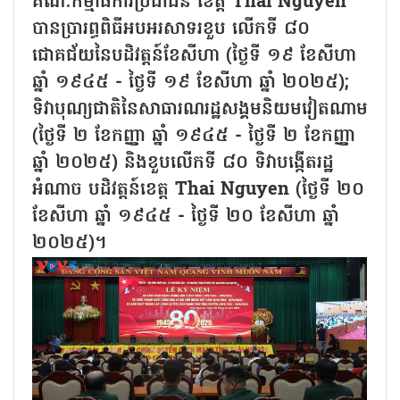
គណៈកម្មាធិការប្រជាជន ខេត្ត Thai Nguyen
បានប្រារព្ធពិធីអបអរសាទរខួប លើកទី ៨០
ជោគជ័យនៃបដិវត្តន៍ខែសីហា (ថ្ងៃទី ១៩ ខែសីហា
ឆ្នាំ ១៩៤៥ - ថ្ងៃទី ១៩ ខែសីហា ឆ្នាំ ២០២៥);
ទិវាបុណ្យជាតិនៃសាធារណរដ្ឋសង្គមនិយមវៀតណាម
(ថ្ងៃទី ២ ខែកញ្ញា ឆ្នាំ ១៩៤៥ - ថ្ងៃទី ២ ខែកញ្ញា
ឆ្នាំ ២០២៥) និងខួបលើកទី ៨០ ទិវាបង្កើតរដ្ឋ
អំណាច បដិវត្តន៍ខេត្ត Thai Nguyen (ថ្ងៃទី ២០
ខែសីហា ឆ្នាំ ១៩៤៥ - ថ្ងៃទី ២០ ខែសីហា ឆ្នាំ
២០២៥)។