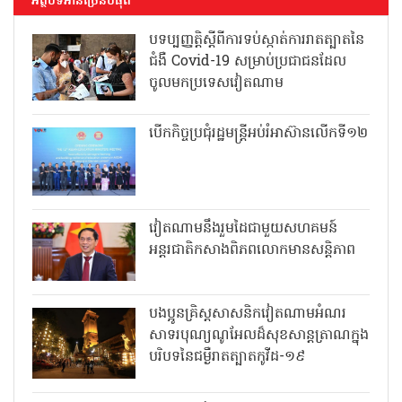
អត្ថបទអានច្រើនបំផុត
បទប្បញ្ញត្តិស្តីពីការទប់ស្កាត់ការរាតត្បាតនៃ
ជំងឺ Covid-19 សម្រាប់ប្រជាជនដែល
ចូលមកប្រទេសវៀតណាម
បើកកិច្ចប្រជុំរដ្ឋមន្ត្រីអប់រំអាស៊ានលើកទី១២
វៀតណាមនឹងរួមដៃជាមួយសហគមន៍
អន្តរជាតិកសាងពិភពលោកមានសន្តិភាព
បងប្អូនគ្រិស្តសាសនិកវៀតណាមអំណរ
សាទរបុណ្យណូអែលដ៏សុខសាន្តត្រាណក្នុង
បរិបទនៃជម្ងឺរាតត្បាតកូវីដ-១៩