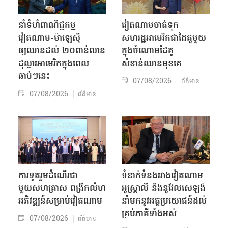
នាំទំហំពាណិជ្ជកម្ម
វៀតណាមចាត់ទុក
វៀតណាម-ម៉ាឡេស៊ី
សហរដ្ឋអាមេរិកជាដៃគូមួយ
ឲ្យឈានដល់ ២០ពាន់លាន
ក្នុងចំណោមដៃគូ
ដុល្លារអាមេរិកក្នុងពេល
សំខាន់ឈានមុខគេ
ឆាប់ៗនេះ
07/08/2026
ព័ត៌មាន
07/08/2026
ព័ត៌មាន
ការទូតរួមដំណើរជា
ទំនាក់ទំនងរវាងវៀតណាម
មួយសហគ្រាស ពង្រីកលំហ
អូស្ត្រាលី និងនូវែលសេឡង់
អភិវឌ្ឍន៍សម្រាប់វៀតណាម
នាំមកនូវអត្ថប្រយោជន៍ដល់
គ្រប់ភាគីទាំងអស់
07/08/2026
ព័ត៌មាន