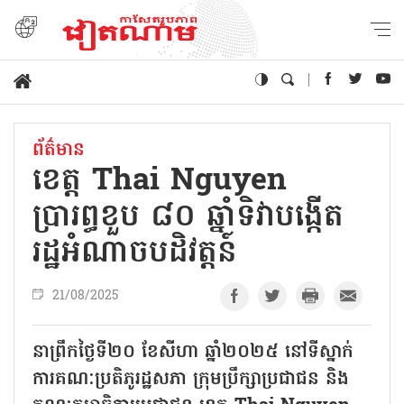
ព័ត៌មាន
ខេត្ត Thai Nguyen
ប្រារព្ធខួប ៨០ ឆ្នាំទិវាបង្កើត
រដ្ឋអំណាចបដិវត្តន៍
21/08/2025
នាព្រឹកថ្ងៃទី២០ ខែសីហា ឆ្នាំ២០២៥ នៅទីស្នាក់
ការគណៈប្រតិភូរដ្ឋសភា ក្រុមប្រឹក្សាប្រជាជន និង