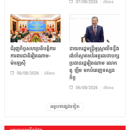
07/08/2026
ព័ត៌មាន
ជំរុញកិច្ចសហប្រតិបត្តិការ
នាយករដ្ឋមន្ត្រីអូស្ត្រាលីទន្ទឹង
ការពារជាតិវៀតណាម-
រង់ចាំស្វាគមន៍អគ្គលេខាបក្ស
ម៉ាឡេស៊ី
ប្រធានរដ្ឋវៀតណាម លោក
តូ ឡឹម មកបំពេញទស្សន
06/08/2026
ព័ត៌មាន
កិច្ច
06/08/2026
ព័ត៌មាន
អត្ថបទផ្សេងទៀត