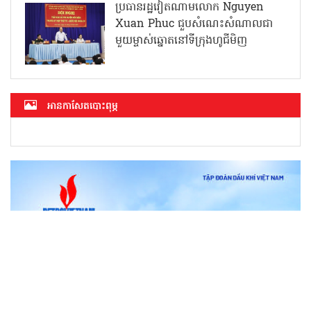
ប្រធានរដ្ឋវៀតណាមលោក Nguyen
Xuan Phuc ជួបសំណេះសំណាលជា
មួយម្ចាស់ឆ្នោតនៅទីក្រុងហូជីមិញ
អាន​កាសែត​បោះពុម្ភ