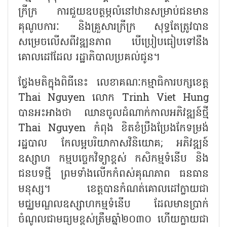
ក្រីក្រ ការជួយឧបត្ថម្ភលំនៅឋានសម្រាប់ជនមាន
គុណូបការៈ និងគ្រួសារក្រីក្រ សុទ្ធតែត្រូវបាន
សម្រេចលើសពីវឌ្ឍនភាព បើប្រៀបធៀបទៅនឹង
គោលដៅដែល រដ្ឋាភិបាលប្រគល់ជូន។
ថ្លែងមតិក្នុងពិធីនេះ លេខាគណៈកម្មាធិការបក្សខេត្ត
Thai Nguyen លោក Trinh Viet Hung
បានអះអាងថា ឈានចូលដំណាក់កាលអភិវឌ្ឍន៍ថ្មី
Thai Nguyen កំពុង ខិតខំប្រឹងប្រែងកែទម្រង់
រដ្ឋបាល កែលម្អបរិយាកាសវិនិយោគ; អភិវឌ្ឍន៍
ឧស្សាហ កម្មបច្ចេកវិទ្យាខ្ពស់ កសិកម្មទំនើប និង
ជនបទថ្មី ព្រមទាំងលើកកំពស់គុណភាព ធនធាន
មនុស្ស។ ខេត្តបានកំណត់គោលដៅក្លាយជា
មជ្ឈមណ្ឌលឧស្សាហកម្មទំនើប ដែលមានប្រាក់
ចំណូលជាមធ្យមខ្ពស់ត្រឹមឆ្នាំ២០៣០ ហើយក្លាយជា