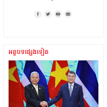
អត្ថបទផ្សេងទៀត