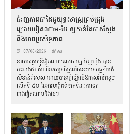
ជំរុញភាពជាដៃគូយុទ្ធសាស្ត្រគ្រប់ជ្រុង
ជ្រោយវៀតណាម-ថៃ ឲ្យកាន់តែជាក់ស្ដែង
និងមានប្រសិទ្ធភាព
07/08/2026
ព័ត៌មាន
នាយករដ្ឋមន្ត្រីវៀតណាមលោក ឡេ មិញហ៊ឹង បាន
អះអាងថា ដំណើរទស្សនកិច្ចលើកនេះមានអត្ថន័យដ៏
សំខាន់ពិសេស ដោយបានធ្វើឡើងចំឱកាសរំលឹកខួប
លើកទី ៥០ នៃការបង្កើតទំនាក់ទំនងការទូត
រវាងវៀតណាមនិងថៃ។