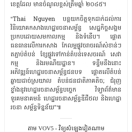
ខេត្តដែល មានចំណូលខ្ពស់ត្រឹមឆ្នាំ ២០៤៥។
“Thai Nguyen បន្តយកចិត្តទុកដាក់ដល់ការ
វិនិយោគកសាងហេដ្ឋារចនាសម្ព័ន្ធ សេដ្ឋកិច្ចសង្គម
ប្រកបដោយសមកាលកម្ម និងទំនើប។ ផ្តោត
ធនធានលើការកសាង កែលម្អផ្លូវចរាចរណ៍សំខាន់ៗ
តភ្ជាប់តំបន់ ខ្សែផ្លូវទៅកាន់តំបន់ទេសចរណ៍ សេវា
កម្ម និងរមណីយដ្ឋាន។ ទន្ទឹមនឹងនោះ
អភិវឌ្ឍន៍ហេដ្ឋារចនាសម្ព័ន្ធជនបទ ផ្តោតលើតំបន់
ឆ្ងាយដាច់ស្រយាល តំបន់ជនជាតិភាគតិច; ជំរុញ
ខ្លាំងនូវហេដ្ឋារចនាសម្ព័ន្ធបច្ចេក វិទ្យាព័ត៌មាន
ទូរគមនាគមន៍ ហេដ្ឋារចនាសម្ព័ន្ធឌីជីថល និងហេដ្ឋា
រចនា សម្ព័ន្ធទិន្នន័យ”៕
តាម VOV5 - វិទ្យុសំឡេង​វៀតណាម