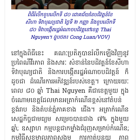
ពិធីរំលឹកខួបលើកទី ៨០ ជោគជ័យនៃបដិវត្តន៍ខែ
សីហា ទិវាបុណ្យជាតិ ថ្ងៃទី ២ កញ្ញា និងខួបលើកទី
៨០ ទិវាបង្កើតរដ្ឋអំណាចបដិវត្តនៅខេត្ត Thai
Nguyen។ (រូបថត៖ Cong Luan/VOV)
នៅក្នុងពិធីនេះ គណៈប្រតិភូបានរំលឹកឡើងវិញនូវ
ប្រពៃណីវីរភាព និងសារៈ សំខាន់នៃបដិវត្តន៍ខែសីហា
ទិវាបុណ្យជាតិ និងការបង្កើតរដ្ឋអំណាចបដិវត្តន៍ ក៏
ដូចជា ដំណើរការអភិវឌ្ឍន៍របស់ខេត្ត។ ក្រោយរយៈ
ពេល ៨០ ឆ្នាំ
Thai Nguyen គឺជាខេត្តមួយ ក្នុង
ចំណោមខេត្តដែលមានអត្រាកំណើនខ្ពស់នៅតំបន់
ខ្ពង់រាប និងតំបន់ភ្នំភាគខាង ជើង។ អត្រាកំណើន
សេដ្ឋកិច្ចជាមធ្យម សម្រេចបានជាង ៧% ក្នុងមួយ
ឆ្នាំ; ឧស្សាហ កម្មបន្តជាកម្លាំងជំរុញសម្រាប់កំណើន;
កម្មវិធីសុខុមាលភាពសង្គម ការកាត់បន្ថយ ភាព