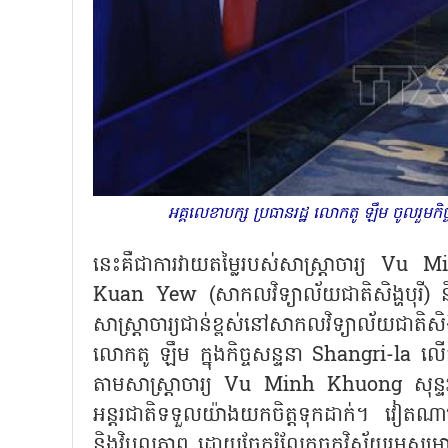
អគ្គលេខាបក្ស ប្រធានរដ្ឋ លោកតូ ឡឹម ចូលរ
នេះគឺជាការវាយតម្លៃរបស់សាស្ត្រាចារ្យ
Vu Mi
Kuan Yew (សាកលវិទ្យាល័យជាតិសិង្ហបុ
សាស្ត្រាចារ្យជាន់ខ្ពស់នៅសាកលវិទ្យាល័យជាតិសិ
លោកតូ ឡឹម ក្នុងកិច្ចសន្ទនា Shangri-la
តាមសាស្ត្រាចារ្យ Vu Minh Khuong សុន្ទរក
អន្តរជាតិទទួលយ៉ាងយកចិត្តទុកដាក់។ វៀតណាមប
និងវិបុលភាព ដោយចែករំលែកចក្ខុវិស័យរួមសម្