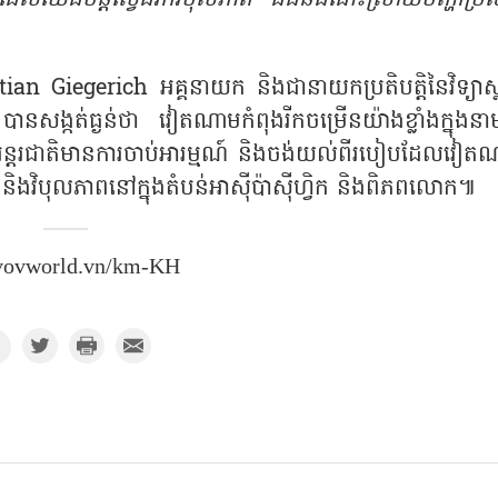
ian Giegerich អគ្គនាយក និងជានាយកប្រតិបត្តិនៃវិទ្យាស្
) បានសង្កត់ធ្ងន់ថា វៀតណាមកំពុងរីកចម្រើនយ៉ាងខ្លាំងក្នុងន
គមន៍អន្តរជាតិមានការចាប់អារម្មណ៍ និងចង់យល់ពីរបៀបដែលវៀត
 និងវិបុលភាពនៅក្នុងតំបន់អាស៊ីប៉ាស៊ីហ្វិក និងពិភពលោក៕
 vovworld.vn/km-KH