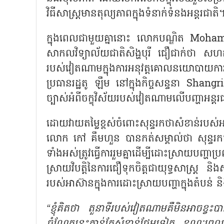
វិធីសាស្រ្តមានតុល្យភាពក្នុងទំនាក់ទំនងអន្តរជាតិ
ក្នុងពេលជាមួយគ្នានោះ លោកបណ្ឌិត
Mohame
សាកលវិទ្យាល័យជាតិសិង្ហបុរី ជឿជាក់ថា សហគមន៍
របស់វៀតណាមក្នុងការអនុវត្តគោលនយោបាយកា
ប្រធានរដ្ឋតូ ឡឹម នៅក្នុងកិច្ចសន្ទនា Sha
ច្បាស់អំពីចក្ខុវិស័យរបស់វៀតណាមលើបញ្ហាអន្ត
ដោយវាយតម្លៃខ្ពស់ចំពោះសុន្ទរកថាសំខាន់របស
លោក កៅ គឹមហួន បានកត់សម្គាល់ថា សុន្ទរ
ទាំងអស់ត្រូវធ្វើការរួមគ្នាដើម្បីដោះស្រាយបញ្
ស្រាយវិបត្តិនៃការជឿទុកចិត្តជាយុទ្ធសាស្ត្រ 
របស់អាស៊ានក្នុងការដោះស្រាយបញ្ហាក្នុងតំបន
“ខ្ញុំគិតថា តួនាទីរបស់វៀតណាមគឺមិនអាចខ្វះបា
ចំណែកនេះកាន់តែសំខាន់ថែមទៀត ខណៈពេលដែ