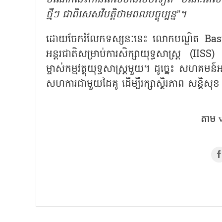
ថ្មីៗ ជាពិសេសវិបត្តិថាមពលបច្ចុប្បន្ន”។
ដោយចែករំលែកទស្សនៈនេះ លោកបណ្ឌិត
Bast
អន្តរជាតិសម្រាប់ការសិក្សាយុទ្ធសាស្ត្រ (IISS
ម្ចាស់កម្មវត្ថុយុទ្ធសាស្ត្រមួយ។ ដូច្នេះ សហ
សហការជាមួយដៃគូ ដើម្បីរក្សាស្ថិរភាព សន្តិសុខ
តាម​