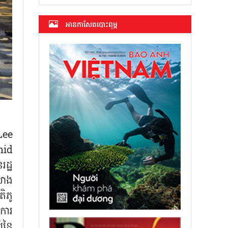
អាន​កាសែត​បោះពុម្ភ
ee
mid
រដ្ឋ
យោង
ិភូ
ការ
់នៃ