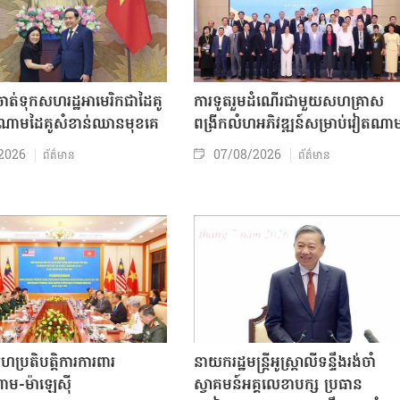
ត់ទុកសហរដ្ឋអាមេរិកជាដៃគូ
ការទូតរួមដំណើរជាមួយសហគ្រាស
ចំណោមដៃគូសំខាន់ឈានមុខគេ
ពង្រីកលំហអភិវឌ្ឍន៍សម្រាប់វៀតណា
2026
07/08/2026
ព័ត៌មាន
ព័ត៌មាន
សហប្រតិបត្តិការការពារ
នាយករដ្ឋមន្ត្រីអូស្ត្រាលីទន្ទឹងរង់ចាំ
ាម-ម៉ាឡេស៊ី
ស្វាគមន៍អគ្គលេខាបក្ស ប្រធាន