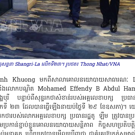
ួមកិច្ចសន្ទនា Shangri-La លើកទី២៣។ រូបថត៖ Thong Nhat/VNA
nh Khuong មកពីសាលាគោលនយោបាយសាធារណៈ L
រី) និងលោកបណ្ឌិត Mohamed Effendy B Abdul Ha
ង្ហបុរី បន្ទាប់ពីសុន្ទរកថាសំខាន់របស់អគ្គលេខាបក្ស ប្រធាន
 លើកទី ២៣ ដែលបានធ្វើឡើងនាយប់ថ្ងៃទី ២៩ ខែឧសភា)។ 
ថារបស់លោកអគ្គលេខាបក្ស ប្រធានរដ្ឋតូ ឡឹម ត្រូវបានប្រត
្រកាន់ខ្ជាប់ខ្ជួនគោលនយោបាយសន្តិភាព កិច្ចសហប្រតិបត្តិ
រាប់អនាគត ហើយត្រូវបានមើលឃើញថា ជាគំរូគួរឱ្យកត់សម្គាល