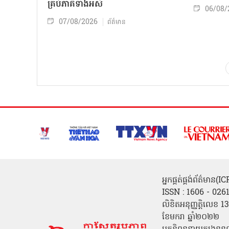
គ្រប់ភាគីទាំងអស់
06/08/
07/08/2026
ព័ត៌មាន
អ្នកផ្គត់ផ្គង់ព័ត៌មាន
ISSN : 1606 - 026
លិខិតអនុញ្ញត្តិលេខ
ខែមករា ឆ្នាំ២០២២