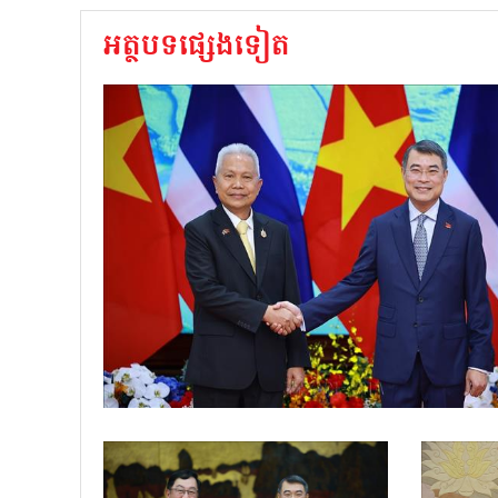
អត្ថបទផ្សេងទៀត