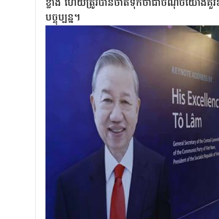
ខ្លាំង ហើយត្រូវបានចាត់ទុកថាជាចំណុចយោងគួរ
បច្ចុប្បន្ន។