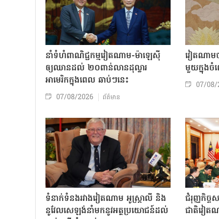
នាំទំហំពាណិជ្ជកម្មវៀតណាម-ម៉ាឡេស៊ី
វៀតណាមចា
ឲ្យឈានដល់ ២០ពាន់លានដុល្លារ
មួយក្នុង
អាមេរិកក្នុងពេល ឆាប់ៗនេះ
07/08/
07/08/2026
ព័ត៌មាន
ទំនាក់ទំនងរវាងវៀតណាម អូស្ត្រាលី និង
ជំរុញកិច្ច
នូវែលសេឡង់នាំមកនូវអត្ថប្រយោជន៍ដល់
ជាតិវៀតណ