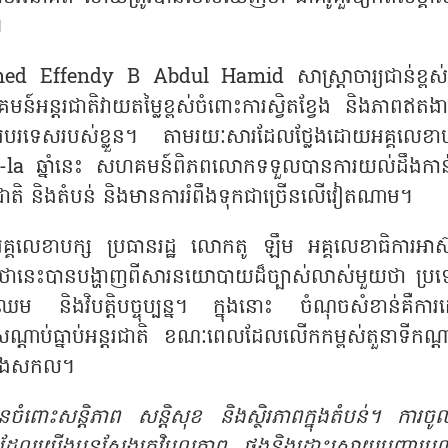
។
d Effendy B Abdul Hamid សាស្ត្រាចារ្យជាន់ខ្ពស
អន្តរជាតិវាយតម្លៃខ្ពស់ចំពោះការស្វិតខ្វែង និងភាពឥតងាក់
របរទេសរបស់ខ្លួន។ តាមរយៈសារដែលថ្លែងដោយអគ្គលេខាប
ngri-la ឆ្នាំនេះ សហគមន៍ពិភពលោកទទួលបានការយល់ដឹងកាន
រជាតិ និងតំបន់ និងមានការរំពឹងទុកជាច្រើនលើវៀតណាម។
់អគ្គលេខាបក្ស ប្រធានរដ្ឋ លោកតូ ឡឹម អគ្គលេខាធិការអាស
កថានេះបានបង្ហាញពីសារនយោបាយដ៏ច្បាស់លាស់មួយថា ប្រ
ហាប្រឈម និងវិបត្តិបច្ចុប្បន្ន។ ក្នុងនោះ ចំណុចសំខាន់គឺកា
និងសណ្តាប់ធ្នាប់អន្តរជាតិ ខណៈពេលដែលលើកកម្ពស់តួនាទីកណ្
់ និងសកល។
នចំពោះសន្តិភាព សន្តិសុខ និងស្ថិរភាពក្នុងតំបន់។ ការចូល
លយើងបន្តស្វែងរកវិបុលភាព ផងនិងដោះស្រាយបញ្ហាប្