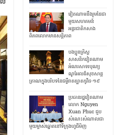
ពេល
វៀតណាមនឹងរួមដៃជា
មួយសហគមន៍
អន្តរជាតិកសាង
ពិភពលោកមានសន្តិភាព
បងប្អូនគ្រិស្ត
សាសនិកវៀតណាម
អំណរសាទរបុណ្យ
ណូអែលដ៏សុខសាន្ត
ត្រាណក្នុងបរិបទនៃជម្ងឺរាតត្បាតកូវីដ-១៩
ប្រធានរដ្ឋវៀតណាម
លោក Nguyen
Xuan Phuc ជួប
សំណេះសំណាលជា
មួយម្ចាស់ឆ្នោតនៅទីក្រុងហូជីមិញ