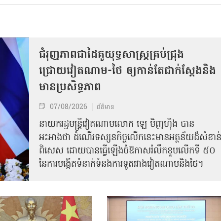
ជំរុញភាពជាដៃគូយុទ្ធសាស្ត្រគ្រប់ជ្រុង
ជ្រោយវៀតណាម-ថៃ ឲ្យកាន់តែជាក់ស្ដែងនិង
មានប្រសិទ្ធភាព
07/08/2026
ព័ត៌មាន
នាយករដ្ឋមន្ត្រីវៀតណាមលោក ឡេ មិញហ៊ឹង បាន
អះអាងថា ដំណើរទស្សនកិច្ចលើកនេះមានអត្ថន័យដ៏សំខាន
ពិសេស ដោយបានធ្វើឡើងចំឱកាសរំលឹកខួបលើកទី ៥០
នៃការបង្កើតទំនាក់ទំនងការទូតរវាងវៀតណាមនិងថៃ។