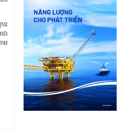
ថាន
ាមជា
ណាម