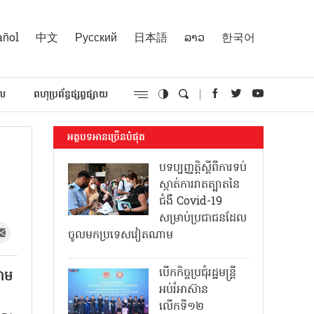
añol
中文
Русский
日本語
ລາວ
한국어
គល
ពហុប្រព័ន្ធផ្សព្វផ្សាយ
អត្ថបទអានច្រើនបំផុត
បទប្បញ្ញត្តិស្តីពីការទប់
ស្កាត់ការរាតត្បាតនៃ
ជំងឺ Covid-19
សម្រាប់ប្រជាជនដែល
ចូលមកប្រទេសវៀតណាម
បើកកិច្ចប្រជុំរដ្ឋមន្ត្រី
ណាម
អប់រំអាស៊ាន
លើកទី១២