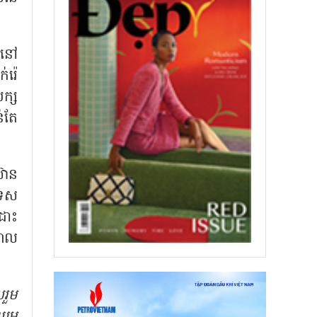
់នៅ
រ៉េ
ក្ស
់តែ
៊ាន
ទេស
រដោះ
តាល
រួម
រឈម