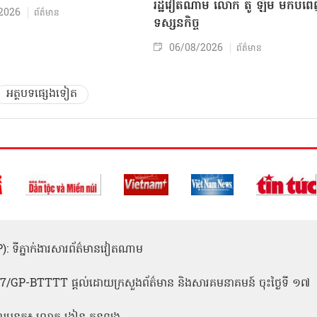
រដ្ឋវៀតណាម លោក តូ ឡឹម មកបំព
2026
ព័ត៌មាន
ទស្សនកិច្ច
06/08/2026
ព័ត៌មាន
អត្ថបទផ្សេងទៀត
(ICP): ទីភ្នាក់ងារសារព័ត៌មានវៀតណាម
1
 137/GP-BTTTT ផ្តល់ដោយក្រសួងព័ត៌មាន និងសារគមនាគមន៍ ចុះថ្ងៃទី ១៧