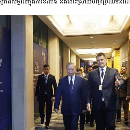
ឱ្យកត់សម្គាល់ក្នុងការខិតជិត និងដោះស្រាយបញ្ហាប្រឈមនា