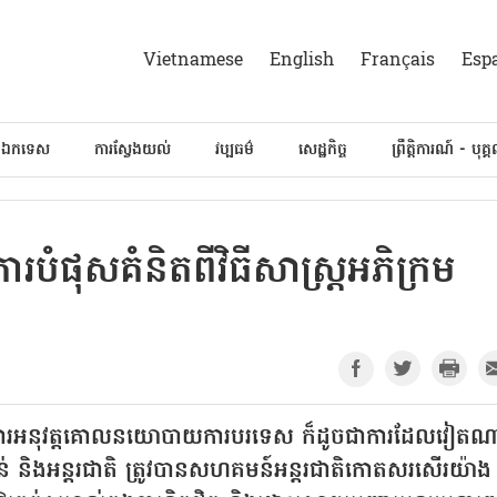
Vietnamese
English
Français
Esp
៍ឯកទេស
ការស្វែងយល់
វប្បធម៌
សេដ្ឋកិច្ច
ព្រឹត្តិការណ៍ - បុគ្
របំផុសគំនិតពីវិធីសាស្រ្តអភិក្រម
នុងការអនុវត្តគោលនយោបាយការបរទេស ក៏ដូចជាការដែលវៀត
ាតំបន់ និងអន្តរជាតិ ត្រូវបានសហគមន៍អន្តរជាតិកោតសរសើរយ៉ាង