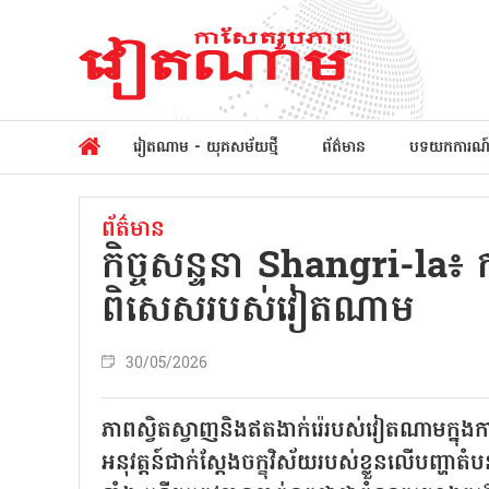
វៀតណាម - យុគសម័យថ្មី
ព័ត៌មាន
បទយកការណ
ព័ត៌មាន
កិច្ចសន្ទនា Shangri-la៖ កា
ពិសេសរបស់វៀតណាម
30/05/2026
ភាពស្វិតស្វាញនិងឥតងាក់រ៉េរបស់វៀតណាមក្
អនុវត្តន៍ជាក់ស្តែងចក្ខុវិស័យរបស់ខ្លួនលើបញ្ហ