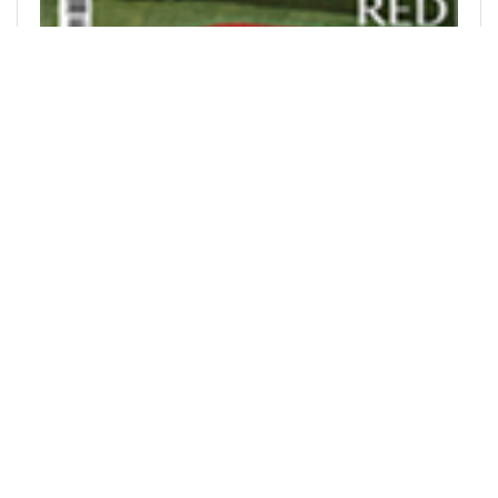
អ្នកផ្គត់ផ្គង់ព័ត៌មាន(ICP): ទីភ្នាក់ងារសារព័ត៌មានវៀតណាម
ISSN : 1606 - 0261
លិខិតអនុញ្ញត្តិលេខ 137/GP-BTTTT ផ្តល់ដោយក្រសួងព័ត៌មាន
និងសារគមនាគមន៍ ចុះថ្ងៃទី ១៧ ខែមករា ឆ្នាំ២០២២
អគ្គនិពន្ធនាយករងទទួលបន្ទុក៖ លោក ង្វៀន តួនឡុង
អគ្គនិពន្ធនាយករង៖លោកស្រី ហា ធីតឿងធូ
អាស័យដ្ឋាន៖ 79 វិថី លីធឿងគៀត រដ្ឋធានីហាណូយ ។