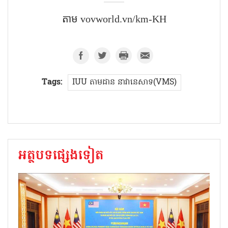
តាម vovworld.vn/km-KH
Tags:
IUU តាម​ដាន​ នាវានេសាទ(VMS)
អត្ថបទផ្សេងទៀត