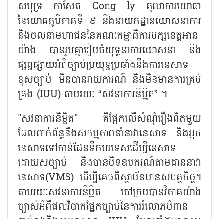
សមុទ្រ កាសែត Cong ly តុលាការយោធា
នៃយោធភូមិភាគទី ៩ និងនាយកដ្ឋានឃោសនាការ
និងចលនាមហាជននៃគណៈកម្មាធិការបក្សខេត្តអាន
យ៉ាង បានរួមគ្នារៀបចំ​យុទ្ធនាការឃោសនា និង​
ផ្សព្វផ្សាយ​អំពីច្បាប់​ប្រយុទ្ធ​ប្រឆាំងនឹងការនេសាទ
ខុសច្បាប់ មិនបានរាយការណ៍ និងមិនមានការគ្រប់
គ្រង (IUU) តាមរយៈ “សវនាការនិម្មិត” ។
"សវនាការនិម្មិត" ​គឺផ្អែកលើសំណុំរឿងពិត​មួយ
ដែលពាក់ព័ន្ធនឹងសកម្មភាពនាំនា​វានេសាទ និងអ្នក
នេសាទទៅកាន់ដែនទឹកបរទេសដើម្បី​​នេសាទ
ដោយសច្បាប់ និង​បានបិទ​ឧបករណ៍តាម​ដាន​នាវា
នេសាទ(VMS) ដើម្បីគេចពីស្ថាប័ន​មានសមត្ថកិច្ច​។
តាមរយៈសវនាការនិម្មិត ចៅក្រមបានវិភាគយ៉ាង
ច្បាស់អំពីផលវិបាក​ផ្នែកច្បាប់នៃការរំលោភបំពាន