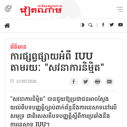
ព័ត៌មាន
ការ​ផ្សព្វផ្សាយអំពី IUU
តាមរយៈ "សវនាការនិម្មិត"​
11/05/2026
"សវនាការនិម្មិត" បានជួយឱ្យប្រជាជនអាចស្វែង​
យល់ពី​បទបញ្ញត្តិច្បាប់ពាក់ព័ន្ធនឹងការនេសាទនៅលើ
សមុទ្រ ជាពិសេសគឺបទបញ្ញត្តិស្តីពីការប្រឆាំងនឹង
ការនេសាទ IUU។​