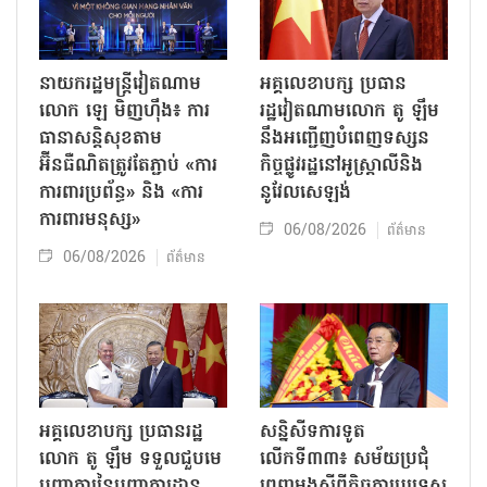
នាយករដ្ឋមន្ត្រីវៀតណាម
អគ្គលេខាបក្ស ប្រធាន
លោក ឡេ មិញហ៊ឹង៖ ការ
រដ្ឋវៀតណាមលោក តូ ឡឹម
ធានាសន្តិសុខតាម
នឹងអញ្ជើញបំពេញទស្សន
អ៊ីនធឺណិតត្រូវតែភ្ជាប់ «ការ
កិច្ចផ្លូវរដ្ឋនៅអូស្ត្រាលីនិង
ការពារប្រព័ន្ធ» និង «ការ
នូវែលសេឡង់
ការពារមនុស្ស»
06/08/2026
ព័ត៌មាន
06/08/2026
ព័ត៌មាន
អគ្គលេខាបក្ស ប្រធានរដ្ឋ
សន្និសីទការទូត
លោក តូ ឡឹម ទទួលជួបមេ
លើកទី៣៣៖ សម័យប្រជុំ
បញ្ជាការនៃបញ្ជាការដ្ឋាន
ពេញអង្គស្តីពីកិច្ច​ការបរទេស