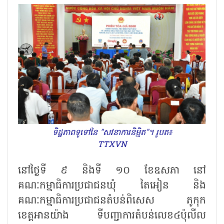
ទិដ្ឋភាពទូទៅនៃ "សវនាការនិម្មិត"​។ រូបត៖
TTXVN
នៅថ្ងៃទី ៩ និងទី ១០ ខែឧសភា នៅ
គណៈកម្មាធិការប្រជាជនឃុំ តៃអៀន និង
គណៈកម្មាធិការ​ប្រជាជនតំបន់ពិសេស ភូកុក
ខេត្តអានយ៉ាង ទីបញ្ជាការតំបន់​លេខ៤ប៉ុលីល