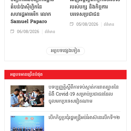
តំបន់ប៉ាស៊ីហ្វិកនៃ
របស់​បក្ស និងកិច្ច​ការ
សហរដ្ឋអាមេរិក លោក
បរទេសប្រជាជន
Samuel Paparo
05/08/2026
ព័ត៌មាន
06/08/2026
ព័ត៌មាន
អត្ថបទផ្សេងទៀត
អត្ថបទអានច្រើនបំផុត
បទប្បញ្ញត្តិស្តីពីការទប់ស្កាត់ការរាតត្បាតនៃ
ជំងឺ Covid-19 សម្រាប់ប្រជាជនដែល
ចូលមកប្រទេសវៀតណាម
បើកកិច្ចប្រជុំរដ្ឋមន្ត្រីអប់រំអាស៊ានលើកទី១២