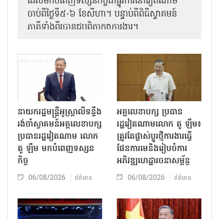
ដែលមកបំពេញទស្សនកិច្ចជាផ្លូវការនៅវៀតណាម
ចាប់ពីថ្ងៃទី៥-៦ ខែសីហា។ បន្ទាប់ពីពិធីស្វាគមន៍
ភាគីទាំងពីរបានជួបពិភាក្សាការងារ​។
នាយករដ្ឋមន្ត្រីអូស្ត្រាលីទន្ទឹង
អគ្គលេខាបក្ស ប្រធាន
រង់ចាំស្វាគមន៍អគ្គលេខាបក្ស
រដ្ឋវៀតណាមលោក តូ ឡឹម៖
ប្រធានរដ្ឋវៀតណាម លោក
ត្រូវតែផ្លាស់ប្ដូរថ្មីការងារធ្វើ
តូ ឡឹម មកបំពេញទស្សន
ផែនការមេនិងរៀបចំការ
កិច្ច
អភិវឌ្ឍហេដ្ឋារចនាសម្ព័ន្ធ
06/08/2026
06/08/2026
ព័ត៌មាន
ព័ត៌មាន