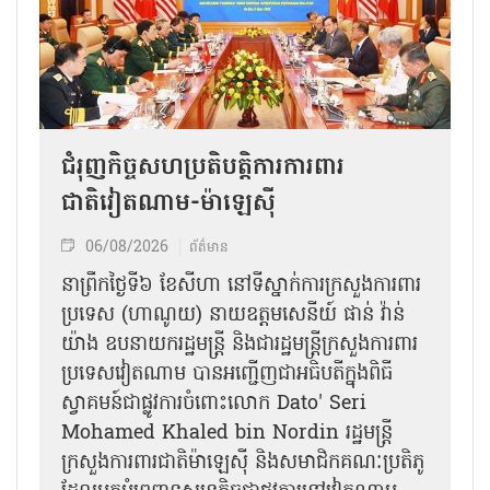
ជំរុញកិច្ចសហប្រតិបត្តិការការពារ
ជាតិវៀតណាម-ម៉ាឡេស៊ី
06/08/2026
ព័ត៌មាន
នា​ព្រឹកថ្ងៃទី៦ ខែសីហា នៅទីស្នាក់ការក្រសួងការពារ
ប្រទេស (ហាណូយ) នាយឧត្តមសេនីយ៍ ផាន់ វ៉ាន់
យ៉ាង ឧបនាយករដ្ឋមន្ត្រី និងជារដ្ឋមន្ត្រីក្រសួងការពារ
ប្រទេសវៀតណាម បានអញ្ជើញជាអធិបតីក្នុងពិធី
ស្វាគមន៍ជាផ្លូវការ​ចំពោះលោក Dato' Seri
Mohamed Khaled bin Nordin រដ្ឋមន្ត្រី
ក្រសួងការពារជាតិម៉ាឡេស៊ី និងសមាជិកគណៈប្រតិភូ