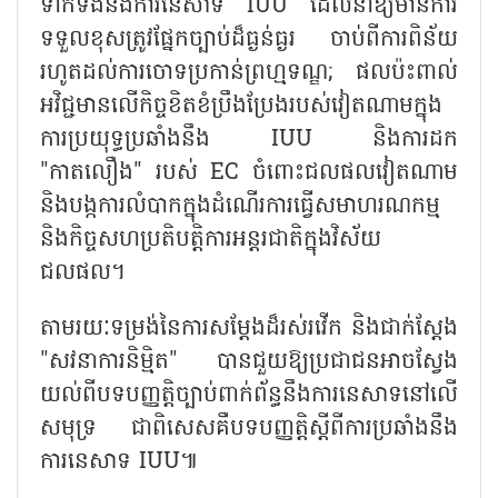
ទាក់ទងនឹងការនេសាទ​ IUU ដែលនាំឱ្យមានការ
ទទួលខុសត្រូវផ្នែកច្បាប់ដ៏​ធ្ងន់ធ្ងរ ចាប់ពីការពិន័យ
រហូតដល់ការចោទ​ប្រកាន់​ព្រហ្មទណ្ឌ; ផលប៉ះពាល់
អវិជ្ជមានលើកិច្ចខិតខំប្រឹងប្រែងរបស់វៀតណាមក្នុង
ការប្រយុទ្ធប្រឆាំងនឹង IUU និងការដក
"កាតលឿង" របស់ EC ចំពោះជលផលវៀតណាម
និងបង្ក​ការលំបាកក្នុងដំណើរការធ្វើសមាហរណកម្ម
និងកិច្ចសហប្រតិបត្តិការ​អន្តរជាតិ​ក្នុង​វិស័យ​
ជលផល។
តាមរយៈទម្រង់នៃការសម្ដែងដ៏រស់រវើក និងជាក់ស្តែង
"សវនាការនិម្មិត" បានជួយឱ្យប្រជាជនអាចស្វែង​
យល់ពី​បទបញ្ញត្តិច្បាប់ពាក់ព័ន្ធនឹងការនេសាទនៅលើ
សមុទ្រ ជាពិសេសគឺបទបញ្ញត្តិស្តីពីការប្រឆាំងនឹង
ការនេសាទ IUU៕