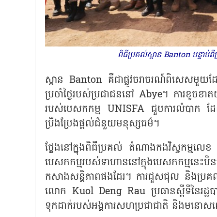
ពិធីប្រគល់ស្ពាន Banton បន្ទាប់ព
ស្ពាន
Banton គឺជាផ្លូវចរាចរណ៍ពិសេសមួយដែល
ប្រចាំថ្ងៃរបស់ប្រជាជននៅ Abye។ ការខូចខាតយ៉ា
របស់បេសកកម្ម UNISFA ជួបការលំបាក ដែលប៉ះព
ប្រឹងប្រែងផ្តល់ជំនួយមនុស្សធម៌។
ថ្លែងនៅក្នុងពិធីប្រគល់ តំណាងកងវិស្វកម្
បេសកកម្មរបស់ទាហាននៅក្នុងបេសកកម្មនេះមិនត
កសាងសន្តិភាពផងដែរ។ ការជួសជុល និងប្រគល់ស
លោក Kuol Deng Rau ប្រធានស្តីទីនៃរដ្ឋបា
ទុកដាក់របស់អង្គការសហប្រជាជាតិ និងមនោស