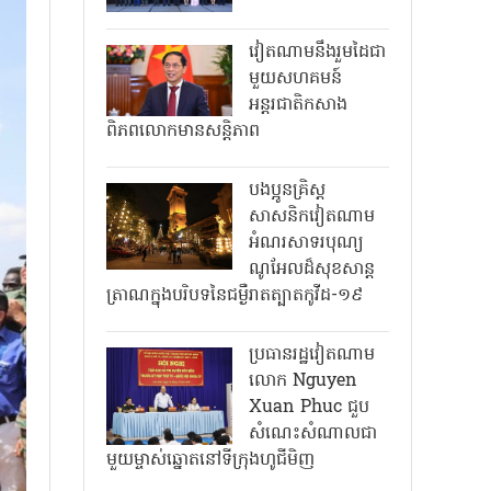
វៀតណាមនឹងរួមដៃជា
មួយសហគមន៍
អន្តរជាតិកសាង
ពិភពលោកមានសន្តិភាព
បងប្អូនគ្រិស្ត
សាសនិកវៀតណាម
អំណរសាទរបុណ្យ
ណូអែលដ៏សុខសាន្ត
ត្រាណក្នុងបរិបទនៃជម្ងឺរាតត្បាតកូវីដ-១៩
ប្រធានរដ្ឋវៀតណាម
លោក Nguyen
Xuan Phuc ជួប
សំណេះសំណាលជា
មួយម្ចាស់ឆ្នោតនៅទីក្រុងហូជីមិញ