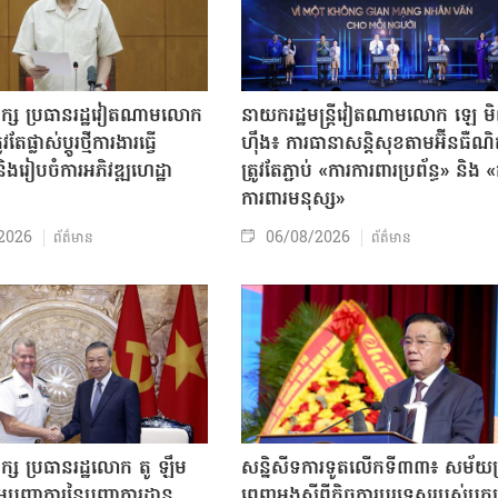
បក្ស ប្រធានរដ្ឋវៀតណាមលោក
នាយករដ្ឋមន្ត្រីវៀតណាមលោក ឡេ ម
តែផ្លាស់ប្ដូរថ្មីការងារធ្វើ
ហ៊ឹង៖ ការធានាសន្តិសុខតាមអ៊ីនធឺណ
ិងរៀបចំការអភិវឌ្ឍហេដ្ឋា
ត្រូវតែភ្ជាប់ «ការការពារប្រព័ន្ធ» និង 
ធ
ការពារមនុស្ស»
2026
06/08/2026
ព័ត៌មាន
ព័ត៌មាន
ក្ស ប្រធានរដ្ឋលោក តូ ឡឹម
សន្និសីទការទូតលើកទី៣៣៖ សម័យប្រ
បញ្ជាការនៃបញ្ជាការដ្ឋាន
ពេញអង្គស្តីពីកិច្ច​ការបរទេសរបស់​បក្ស