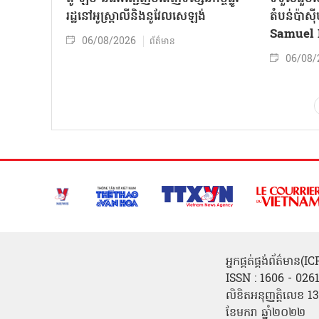
រដ្ឋនៅអូស្ត្រាលីនិងនូវែលសេឡង់
តំបន់ប៉ាស
Samuel 
06/08/2026
ព័ត៌មាន
06/08/
អ្នកផ្គត់ផ្គង់ព័ត៌មាន
ISSN : 1606 - 026
លិខិតអនុញ្ញត្តិលេខ
ខែមករា ឆ្នាំ២០២២