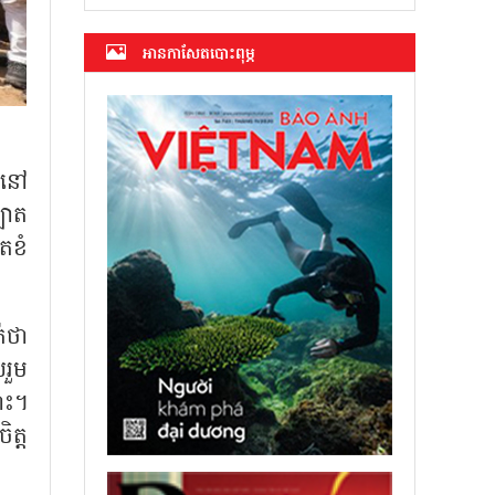
អាន​កាសែត​បោះពុម្ភ
់នៅ
បាត
តខំ
់ថា
រួម
ោះ។
ត្ត