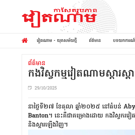
វៀតណាម - យុគសម័យថ្មី
ព័ត៌មាន
បទយកការណ
ព័ត៌មាន
កងវិស្វកម្មវៀតណាមស្តារស
29/10/2025
នាថ្ងៃទី២៧ ខែតុលា ឆ្នាំ២០២៥ នៅតំបន់ Abyei 
Banton។ នេះគឺជាគម្រោងដោយ កងវិស្វករវៀ
និងស្តារឡើងវិញ។