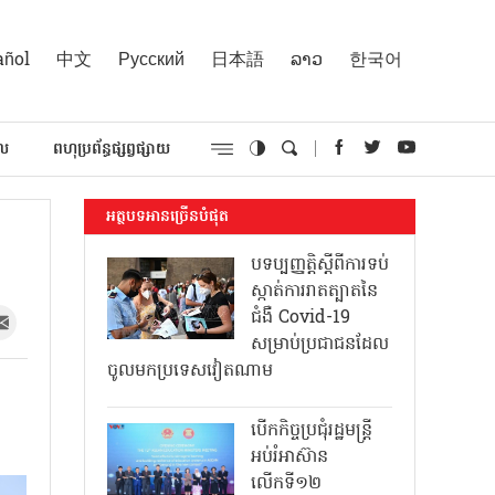
añol
中文
Русский
日本語
ລາວ
한국어
គល
ពហុប្រព័ន្ធផ្សព្វផ្សាយ
អត្ថបទអានច្រើនបំផុត
បទប្បញ្ញត្តិស្តីពីការទប់
ស្កាត់ការរាតត្បាតនៃ
ជំងឺ Covid-19
សម្រាប់ប្រជាជនដែល
ចូលមកប្រទេសវៀតណាម
បើកកិច្ចប្រជុំរដ្ឋមន្ត្រី
អប់រំអាស៊ាន
លើកទី១២