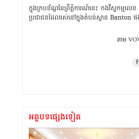
ក្នុងក្របខ័ណ្ឌនៃព្រឹត្តិការណ៍នេះ កងវីស្វកម
ប្រជាជនដែលរស់នៅក្នុងតំបន់ស្ពាន
Banton ផ
តាម​ VOV
អត្ថបទផ្សេងទៀត