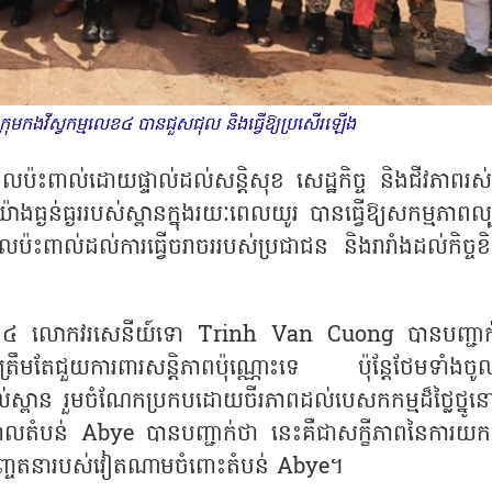
ីក្រុមកងវីស្វកម្មលេខ៤ បានជួសជុល និងធ្វើឱ្យប្រសើរឡើង
ប៉ះពាល់ដោយផ្ទាល់ដល់សន្តិសុខ សេដ្ឋកិច្ច និងជីវភាពរស
ងធ្ងន់ធ្ងររបស់ស្ពានក្នុងរយៈពេលយូរ បានធ្វើឱ្យសកម្មភាពល្
ាល់ដល់ការធ្វើចរាចររបស់ប្រជាជន និងរារាំងដល់កិច្ចខិ
មលេខ ៤ លោកវរសេនីយ៍ទោ
Trinh Van Cuong បានបញ្ជាក
្រឹមតែជួយការពារសន្តិភាពប៉ុណ្ណោះទេ ប៉ុន្តែថែមទាំងចូល
្ពាន រួមចំណែកប្រកបដោយចីរភាពដល់បេសកកម្មដ៏ថ្លៃថ្នូន
លតំបន់ Abye បានបញ្ជាក់ថា នេះគឺជាសក្ខីភាពនៃការយកចិ
ញ្ចេតនារបស់វៀតណាមចំពោះតំបន់ Abye។