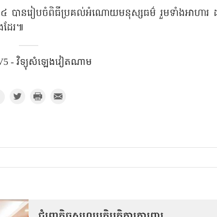
្មលេខ ៤ បានរៀបចំពិធីប្រគល់អំណោយមនុស្សធម៌ រួមទាំងអាហារ 
ងដែរ៕
5​ - វិទ្យុសំឡេងវៀតណាម​
ជំរុញកិច្ចសហប្រតិបត្តិការការពារ