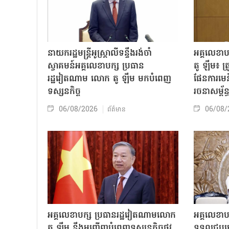
នាយករដ្ឋមន្ត្រីអូស្ត្រាលីទន្ទឹងរង់ចាំ
អគ្គលេខា
ស្វាគមន៍អគ្គលេខាបក្ស ប្រធាន
តូ ឡឹម៖ ត្រូវ
រដ្ឋវៀតណាម លោក តូ ឡឹម មកបំពេញ
ផែនការមេន
ទស្សនកិច្ច
រចនាសម្ព័ន្
06/08/2026
06/08/
ព័ត៌មាន
អគ្គលេខាបក្ស ប្រធានរដ្ឋវៀតណាមលោក
អគ្គលេខាប
តូ ឡឹម នឹងអញ្ជើញបំពេញទស្សនកិច្ចផ្លូវ
ទទួលជួបមេ