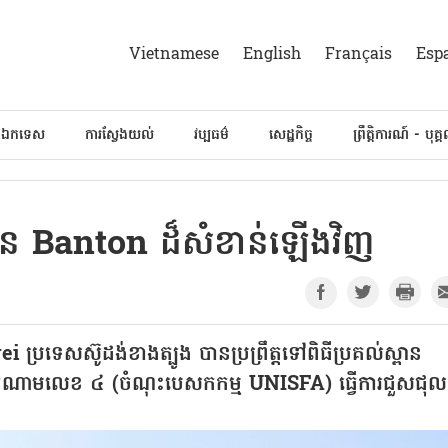
Vietnamese
English
Français
Esp
៍ឯកទេស
ការស្វែងយល់
វប្បធម៌
សេដ្ឋកិច្ច
ព្រឹត្តិការណ៍ - បុគ្
្ពាន Banton ដ៏សំខាន់ឡើងវិញ
ប្រទេសស៊ូដង់ខាងត្បូង បានប្រព្រឹត្តទៅពិធីប្រគល់ស្ពាន
តណាមលេខ ៤ (ចំណុះបេសកកម្ម UNISFA) ធ្វើការជួសជុល