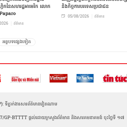
៊ីហ្វិកនៃសហរដ្ឋអាមេរិក លោក
និងកិច្ច​ការបរទេសប្រជាជន
Paparo
05/08/2026
ព័ត៌មាន
2026
ព័ត៌មាន
អត្ថបទផ្សេងទៀត
(ICP): ទីភ្នាក់ងារសារព័ត៌មានវៀតណាម
1
 137/GP-BTTTT ផ្តល់ដោយក្រសួងព័ត៌មាន និងសារគមនាគមន៍ ចុះថ្ងៃទី ១៧