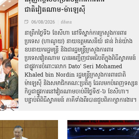
ជាតិវៀតណាម-ម៉ាឡេស៊ី
06/08/2026
ព័ត៌មាន
នា​ព្រឹកថ្ងៃទី៦ ខែសីហា នៅទីស្នាក់ការក្រសួងការពារ
ប្រទេស (ហាណូយ) នាយឧត្តមសេនីយ៍ ផាន់ វ៉ាន់យ៉ាង
ឧបនាយករដ្ឋមន្ត្រី និងជារដ្ឋមន្ត្រីក្រសួងការពារ
ប្រទេសវៀតណាម បានអញ្ជើញជាអធិបតីក្នុងពិធីស្វាគមន៍
ជាផ្លូវការ​ចំពោះលោក Dato' Seri Mohamed
Khaled bin Nordin រដ្ឋមន្ត្រីក្រសួងការពារជាតិ
ម៉ាឡេស៊ី និងសមាជិកគណៈប្រតិភូ ដែលមកបំពេញទស្សន
កិច្ចជាផ្លូវការនៅវៀតណាមចាប់ពីថ្ងៃទី៥-៦ ខែសីហា។
បន្ទាប់ពីពិធីស្វាគមន៍ ភាគីទាំងពីរបានជួបពិភាក្សាការងារ​។