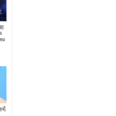
ិញ
ិត
«ការ
ជុំ