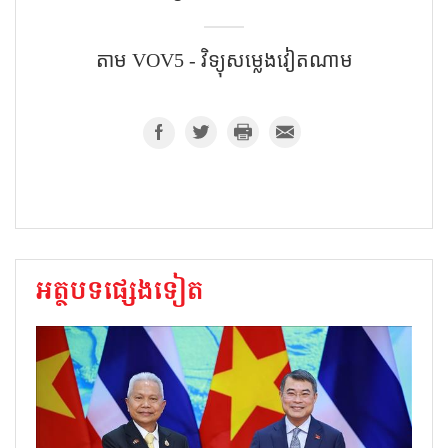
តាម​ VOV5 - វិទ្យុសម្លេងវៀតណាម
អត្ថបទផ្សេងទៀត