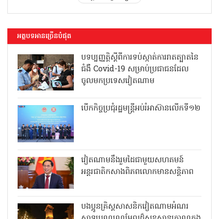
អត្ថបទអានច្រើនបំផុត
បទប្បញ្ញត្តិស្តីពីការទប់ស្កាត់ការរាតត្បាតនៃ
ជំងឺ Covid-19 សម្រាប់ប្រជាជនដែល
ចូលមកប្រទេសវៀតណាម
បើកកិច្ចប្រជុំរដ្ឋមន្ត្រីអប់រំអាស៊ានលើកទី១២
វៀតណាមនឹងរួមដៃជាមួយសហគមន៍
អន្តរជាតិកសាងពិភពលោកមានសន្តិភាព
បងប្អូនគ្រិស្តសាសនិកវៀតណាមអំណរ
សាទរបុណ្យណូអែលដ៏សុខសាន្តត្រាណក្នុង