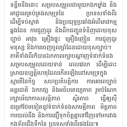
ទន្ទឹមនឹងនោះ សម្របសម្រួលជាមួយកងកម្លាំង និង
អាជ្ញាធរគ្រប់គ្រងសមុទ្រនៃ ប្រទេសទាំងពីរ
ដើម្បីទប់ស្កាត់ និងប្រយុទ្ធប្រឆាំងអំពើភេរវកម្ម
ឆ្លងដែន ការជួញដូរ និងដឹកជញ្ជូនទំនិញដោយខុស
ច្បាប់ អាវុធ គ្រឿងផ្ទុះ គ្រឿងញៀន ការជួញដូរ
មនុស្ស និងការចេញចូលព្រំដែនដោយខុសច្បាប់។
ភាគីទាំងពីរក៏បានឯកភាពរក្សាបណ្តាញទំនាក់ទំនង
សម្របសម្រួលដោយទាន់ ពេលវេលា ដើម្បីដោះ
ស្រាយឧប្បត្តិហេតុដែលកើតឡើងនៅសមុទ្រក្នុង
ស្មារតីនៃកិច្ច សហប្រតិបត្តិការ ការគោរពច្បាប់
អន្តរជាតិ ឯករាជ្យ និងអធិបតេយ្យភាព រួមចំណែក
រក្សាបរិយាកាសសន្តិភាព ស្ថិរភាព ធ្វើឲ្យស៊ី
ជម្រៅថែមទៀតនូវទំនាក់ទំនងសាមគ្គីភាព មិត្តភាព
ការយល់ដឹង និងការជឿទុកចិត្តគ្នាទៅវិញទៅមករវាង
កងទ័ពជើងទឹកនៃ ប្រទេសទាំងពីរផងដែរ៕