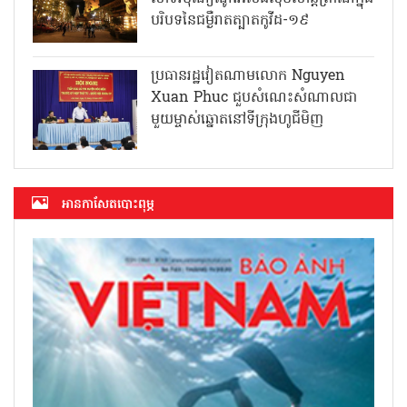
បរិបទនៃជម្ងឺរាតត្បាតកូវីដ-១៩
ប្រធានរដ្ឋវៀតណាមលោក Nguyen
Xuan Phuc ជួបសំណេះសំណាលជា
មួយម្ចាស់ឆ្នោតនៅទីក្រុងហូជីមិញ
អាន​កាសែត​បោះពុម្ភ