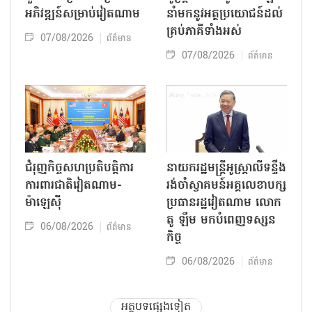
អភិវឌ្ឍន៍សម្រាប់វៀតណាម
នាំមកនូវអត្ថប្រយោជន៍ដល់
គ្រប់ភាគីទាំងអស់
07/08/2026
ព័ត៌មាន
07/08/2026
ព័ត៌មាន
ជំរុញកិច្ចសហប្រតិបត្តិការ
នាយករដ្ឋមន្ត្រីអូស្ត្រាលីទន្ទឹង
ការពារជាតិវៀតណាម-
រង់ចាំស្វាគមន៍អគ្គលេខាបក្ស
ម៉ាឡេស៊ី
ប្រធានរដ្ឋវៀតណាម លោក
តូ ឡឹម មកបំពេញទស្សន
06/08/2026
ព័ត៌មាន
កិច្ច
06/08/2026
ព័ត៌មាន
អត្ថបទផ្សេងទៀត