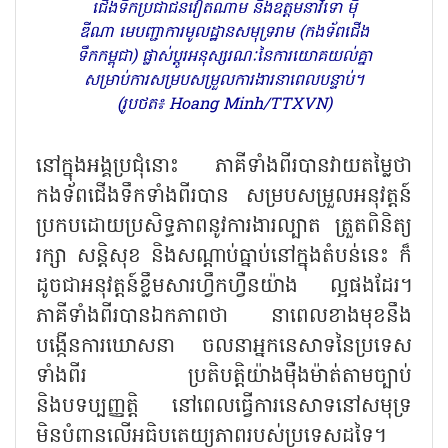
ជើងទឹកប្រជាជនវៀតណាម និងឧត្តមនាវីទោ ម៉ី
ឌីណា មេបញ្ជាការមូលដ្ឋានសមុទ្ររាម (កងទ័ពជើង
ទឹកកម្ពុជា) ផ្លាស់ប្ដូរអនុស្សរណៈនៃការយោគយល់គ្នា
សម្រាប់ការសម្របសម្រួលការងារនាពេលបន្ទាប់។
(រូបថត៖ Hoang Minh/TTXVN)
នៅក្នុងអង្គប្រជុំនោះ ភាគីទាំងពីរបានវាយតម្លៃថា
កងទ័ពជើងទឹកទាំងពីរបាន សម្របសម្រួលអនុវត្តន៍
ប្រកបដោយប្រសិទ្ធភាពនូវការងារល្បាត ត្រួតពិនិត្យ
រក្សា សន្តិសុខ និងសណ្តាប់ធ្នាប់នៅក្នុងតំបន់នេះ ក៏
ដូចជាអនុវត្តន៍ខ្លឹមសារហ្វឹកហ្វឺនយ៉ាង ល្អផងដែរ។
ភាគីទាំងពីរបានឯកភាពថា នាពេលខាងមុខនឹង
បង្កើនការឃោសនា ចលនាអ្នកនេសាទនៃប្រទេស
ទាំងពីរ ប្រតិបត្តិយ៉ាងម៉ឺងម៉ាត់តាមច្បាប់
និងបទប្បញ្ញត្តិ នៅពេលធ្វើការនេសាទនៅសមុទ្រ
មិនបំពានលើអធិបតេយ្យភាពរបស់ប្រទេសដទៃ។