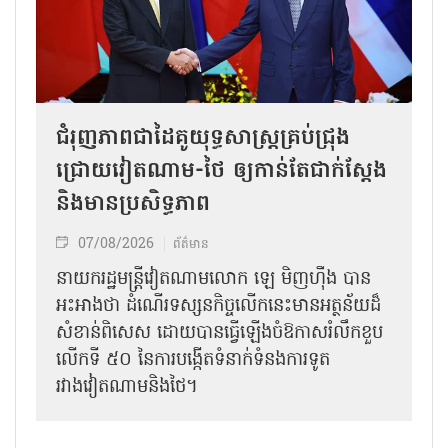
ជំរុញភាពជាដៃគូយុទ្ធសាស្ត្រគ្រប់ជ្រុង
ជ្រោយវៀតណាម-ថៃ ឲ្យកាន់តែជាក់ស្ដែង
និងមានប្រសិទ្ធភាព
07/08/2026
ព័ត៌មាន
នាយករដ្ឋមន្ត្រីវៀតណាមលោក ឡេ មិញហ៊ឹង បាន
អះអាងថា ដំណើរទស្សនកិច្ចលើកនេះមានអត្ថន័យដ៏
សំខាន់ពិសេស ដោយបានធ្វើឡើងចំឱកាសរំលឹកខួប
លើកទី ៥០ នៃការបង្កើតទំនាក់ទំនងការទូត
រវាងវៀតណាមនិងថៃ។