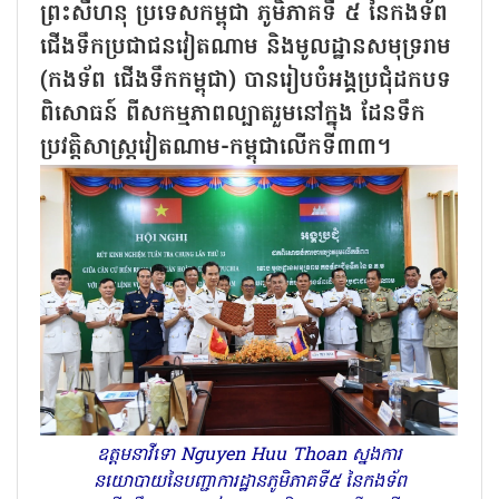
ព្រះសីហនុ ប្រទេសកម្ពុជា ភូមិភាគទី ៥ នៃកងទ័ព
ជើងទឹកប្រជាជនវៀតណាម និងមូលដ្ឋានសមុទ្ររាម
(កងទ័ព ជើងទឹកកម្ពុជា) បានរៀបចំអង្គប្រជុំដកបទ
ពិសោធន៍ ពីសកម្មភាពល្បាតរួមនៅក្នុង ដែនទឹក
ប្រវត្តិសាស្ត្រវៀតណាម-កម្ពុជាលើកទី៣៣។
ឧត្តមនាវីទោ Nguyen Huu Thoan ស្នងការ
នយោបាយនៃបញ្ជាការដ្ឋានភូមិភាគទី៥ នៃកងទ័ព