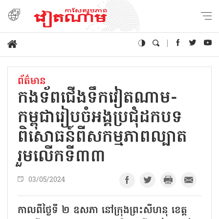
ព័ត៌មាន
កងទ័ពជើងទឹកវៀតណាម-
កម្ពុជារៀបចំអង្គប្រជុំដកបទ
ពិសោធន៍ពីសកម្មភាពល្បាត
រួមលើកទី៣៣
03/05/2024
កាលពីថ្ងៃទី ២ ឧសភា នៅក្រុងព្រះសីហនុ ខេត្ត