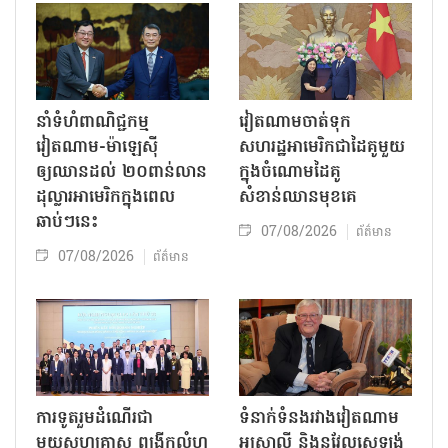
នាំទំហំពាណិជ្ជកម្ម
វៀតណាមចាត់ទុក
វៀតណាម-ម៉ាឡេស៊ី
សហរដ្ឋអាមេរិកជាដៃគូមួយ
ឲ្យឈានដល់ ២០ពាន់លាន
ក្នុងចំណោមដៃគូ
ដុល្លារអាមេរិកក្នុងពេល
សំខាន់ឈានមុខគេ
ឆាប់ៗនេះ
07/08/2026
ព័ត៌មាន
07/08/2026
ព័ត៌មាន
ការទូតរួមដំណើរជា
ទំនាក់ទំនងរវាងវៀតណាម
មួយសហគ្រាស ពង្រីកលំហ
អូស្ត្រាលី និងនូវែលសេឡង់