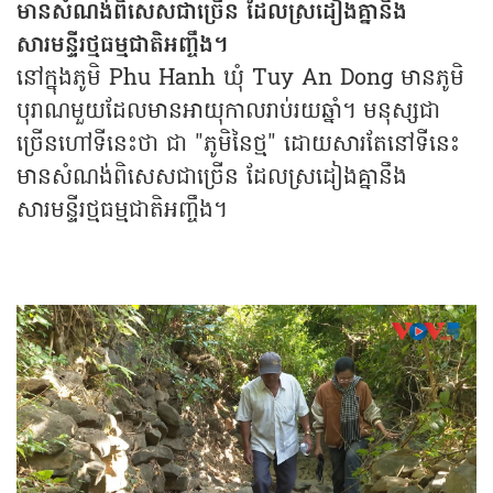
មានសំណង់ពិសេសជាច្រើន ដែលស្រដៀងគ្នានឹង
សារមន្ទីរថ្មធម្មជាតិអញ្ចឹង។
នៅក្នុងភូមិ Phu Hanh ឃុំ Tuy An Dong មានភូមិ
បុរាណមួយដែលមានអាយុកាលរាប់រយឆ្នាំ។ មនុស្សជា
ច្រើនហៅទីនេះថា ជា "ភូមិនៃថ្ម" ដោយសារតែនៅទីនេះ
មានសំណង់ពិសេសជាច្រើន ដែលស្រដៀងគ្នានឹង
សារមន្ទីរថ្មធម្មជាតិអញ្ចឹង។