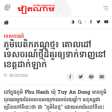
ទេសចរណ៍
ភូមិបេតិកភណ្ឌថ្ម៖ គោលដៅ
ទេសចរណ៍ថ្មីដ៏គួរឲ្យទាក់ទាញនៅ
ខេត្តដាក់ឡាក់
08/05/2026
នៅក្នុងភូមិ Phu Hanh ឃុំ Tuy An Dong មានភូមិ
បុរាណមួយដែលមានអាយុកាលរាប់រយឆ្នាំ។ មនុស្សជា
ច្រើនហៅទីនេះថា ជា "ភូមិនៃថ្ម" ដោយសារតែនៅទីនេះ