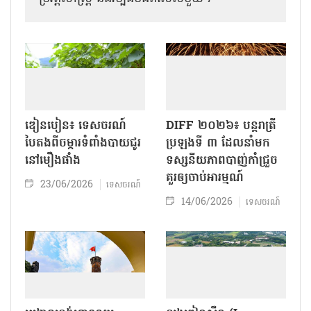
ឌៀនបៀន៖ ទេសចរណ៍
DIFF ២០២៦៖ បន្តរាត្រី
បៃតងពីចម្ការទំពាំងបាយជូរ
ប្រឡងទី ៣ ដែលនាំមក
នៅមឿងផាំង
ទស្សនីយភាពបាញ់កាំជ្រួច
គួរឲ្យចាប់អារម្មណ៍
23/06/2026
ទេសចរណ៍
14/06/2026
ទេសចរណ៍