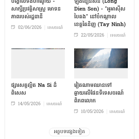
បង្គោលទង់ហាណូយ -
ឡុងឌៀនសឺន (Long
សាក្សីប្រវត្តិសាស្ត្រ មោទន
Dien Son) - "អូអាស៊ីស
ភាពរបស់រដ្ឋធានី
បៃតង" នៅចំកណ្ដាល
ខេត្តតៃនិញ (Tay Ninh)
02/06/2026
ទេសចរណ៍
22/05/2026
ទេសចរណ៍
ផ្សារសត្វល្អិត Na Si ដ៏
វៀតណាមឈានទៅ
ពិសេស
ឆ្ងាយលើផែនទីទេសចរណ៍
ពិភពលោក
14/05/2026
ទេសចរណ៍
10/05/2026
ទេសចរណ៍
អត្ថបទផ្សេងទៀត