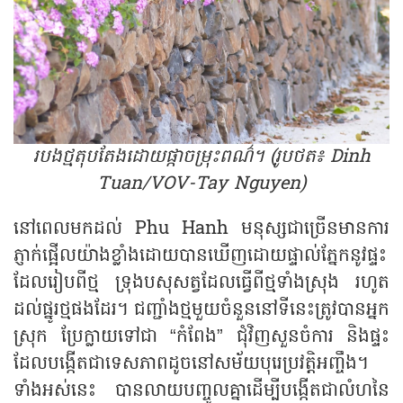
របងថ្មតុបតែងដោយផ្កាចម្រុះពណ៌។ (រូបថត៖ Dinh
Tuan/VOV-Tay Nguyen)
នៅពេលមកដល់ Phu Hanh មនុស្សជាច្រើនមានការ
ភ្ញាក់ផ្អើលយ៉ាងខ្លាំងដោយបានឃើញដោយផ្ទាល់ភ្នែកនូវផ្ទះ
ដែលរៀបពីថ្ម ទ្រុងបសុសត្វដែលធ្វើពីថ្មទាំងស្រុង រហូត
ដល់ផ្នូរថ្មផងដែរ។ ជញ្ជាំងថ្មមួយចំនួននៅទីនេះត្រូវបានអ្នក
ស្រុក ប្រែក្លាយទៅជា “កំពែង” ជុំវិញសួនចំការ និងផ្ទះ
ដែលបង្កើតជាទេសភាពដូចនៅសម័យបុរេប្រវត្តិអញ្ចឹង។
ទាំងអស់នេះ បានលាយបញ្ចូលគ្នាដើម្បីបង្កើតជាលំហនៃ