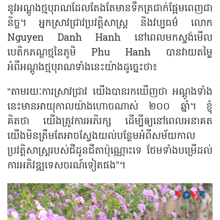
នូវអណ្តូងថ្មបុរាណដែលតែងតែមានទឹកត្រជាក់ផ្អែមពេញជា
និច្ច។ អ្នកស្រាវជ្រាវប្រវត្តិសាស្ត្រ និងវប្បធម៌ លោក
Nguyen Danh Hanh នៅពេលមកស្ទង់មើល
បេតិកភណ្ឌថ្មនៃភូមិ Phu Hanh បានវាយតម្លៃ
អំពីអណ្តូងថ្មបុរាណទាំងនេះយ៉ាងដូច្នេះថា៖
“តាមរយៈការស្រាវជ្រាវ យើងបានរកឃើញថា អណ្តូងទាំង
នេះមានអាយុកាលយ៉ាងហោចណាស់ ២០០ ឆ្នាំ។ ខ្ញុំ
គិតថា យើងត្រូវការអភិរក្ស ដើម្បីឲ្យនៅពេលអនាគត
យើងមិនត្រឹមតែអាចស្វែងយល់បន្ថែមអំពីសម័យកាល
ប្រវត្តិសាស្ត្ររបស់ជីដូនជីតាប៉ុណ្ណោះទេ ថែមទាំងបម្រើដល់
ការអភិវឌ្ឍទេសចរណ៍ទៀតផង”។