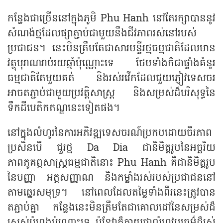
កន្លែងជាច្រើននៅក្នុងភូមិ Phu Hanh នៅតែរក្សាបាននូវ
សំណង់ថ្មដែលផ្សាភ្ជាប់ជាមួយនឹងជីវភាពរស់នៅរបស់
ប្រជាជន។ នេះមិនត្រឹមតែជាសារមន្ទីរថ្មធម្មជាតិដែលមាន
វត្ថុបុរាណរាប់រយឆ្នាំប៉ុណ្ណោះទេ ថែមទាំងក៏ជាផ្ទាំងគំនូរ
ធម្មជាតិតែមួយគត់ និងរស់រវើកដែលជួយភ្ញៀវទេសចរ
អាចតភ្ជាប់ជាមួយប្រវត្តិសាស្ត្រ និងសម្រស់ដ៏បរិសុទ្ធនៃ
ទឹកដីបេតិកភណ្ឌនេះទៀតផង។
នៅក្នុងលំហូរនៃការអភិវឌ្ឍទេសចរណ៍ប្រកបដោយចីរភាព
ប្រសិនបើ ជួរថ្ម Da Dia ជានិមិត្តរូបនៃអច្ឆរិយ
ភាពភូគព្ភសាស្ត្រធម្មជាតិនោះ Phu Hanh គឺជានិមិត្តរូប
នៃបញ្ញា អត្តសញ្ញាណ និងកម្លាំងរស់របស់ប្រជាជននៅ
តាមឆ្នេរសមុទ្រ។ នៅពេលដែលតម្លៃទាំងពីរនេះត្រូវបាន
តភ្ជាប់គ្នា កន្លែងនេះមិនត្រឹមតែជាគោលដៅនៃសម្រស់ដ៏