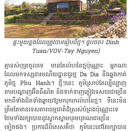
ផ្ទះមួយខ្នងដែលត្រូវបានរៀបពីថ្ម។ (រូបថត៖ Dinh
Tuan/VOV-Tay Nguyen)
គ្មានសំបុត្រចូលទេ មានតែលំហនៃថ្មប៉ុណ្ណោះ អ្នកណា
ដែលមកទស្សនារមណីយដ្ឋានជួរថ្ម Da Dia នឹងឆ្លងកាត់
ភូមិថ្ម Phu Hanh។ ថ្មីៗនេះ ភូមិស្រាប់តែល្បីល្បាញ
តាមបណ្ដាញអ៊ីនធឺណិត និងទាក់ទាញភ្ញៀវទេសចរជាច្រើន
មកពីទាំងជិតទាំងឆ្ងាយឱ្យមករុករកលំហនៃថ្ម។ ទីនេះមិន
ត្រឹមតែមានទេសភាពធម្មជាតិដ៏ស្រស់បំព្រងប៉ុណ្ណោះទេ
ថែមទាំងរក្សាបាននូវស្លាកស្នាមបុរមបុរាណជាច្រើន
ទៀតផង។ ប្រការដ៏ពិសេសគឺថា ភូមិនេះនៅតែរក្សាបាន