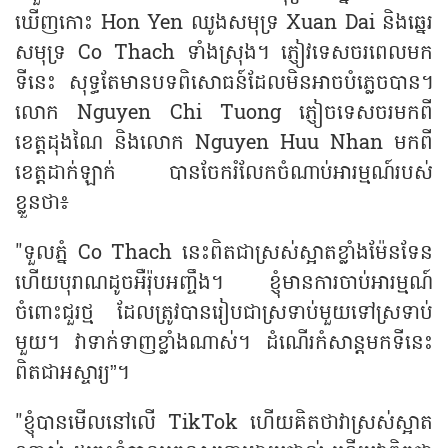
ឃើញកោះ​ Hon Yen ឈូងសមុទ្រ Xuan Dai និងឆ្នេរ
សមុទ្រ Co Thach ទាំងស្រុង។ ភ្ញៀវទេសចរពេលមក
ទីនេះ​ សុទ្ធតែមានបទពិសោធន៍ដែលមិនអាចបំភ្លេចបាន។
លោក Nguyen Chi Tuong ភ្ញៀចទេសចរមកពី
ខេត្តដុងណៃ និងលោក Nguyen Huu Nhan មកពី
ខេត្តដាក់ឡាក់ បានចែករំលែកចំណាប់អារម្មណ៍របស់
ខ្លួនថា៖
"ទួលភ្នំ Co Thach នេះពិតជាស្រស់ស្អាតខ្លាំងម៉ែនទែន
ហើយបុរាណដូចអឺរ៉ុបអញ្ចឹង។ ខ្ញុំមានការចាប់អារម្មណ៍
ចំពោះជួរថ្ម ដែលត្រូវបានរៀបជាស្រទាប់មួយទៅស្រទាប់
មួយ។ វាទាក់ទាញខ្លាំងណាស់។ ដំណើរកំសាន្តមកទីនេះ
ពិតជាអស្ចារ្យ”។
"ខ្ញុំបានមើលនៅលើ TikTok ហើយគិតថាវាស្រស់ស្អាត