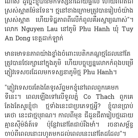
ណាស់ ដូច្នេះខ្ញុំបានមកទស្សនាដោយផ្ទាល់ ហើយវាពិតជា
ស្រស់ស្អាតម៉ែនទែន។ ថ្មនៅខាងក្រោមត្រូវបានរៀបចំយ៉ាង
ស្រស់ស្អាត ហើយទិដ្ឋភាពពីលើកំពូលគឺអស្ចារ្យណាស់"។
លោក Nguyen Lau នៅភូមិ Phu Hanh ឃុំ Tuy
An Dong ខេត្តដាក់ឡាក់
មានមោទនភាពយ៉ាងខ្លាំងចំពោះបេតិកភណ្ឌថ្មដែលនៅតែ
ត្រូវបានថែរក្សានៅក្នុងភូមិ ហើយបច្ចុប្បន្នលោកកំពុងបម្រើ
ភ្ញៀវទេសចរដែលមកទស្សនាភូមិថ្ម Phu Hanh។
"ភ្ញៀវទេសចរតែងតែទូរស័ព្ទមកខ្ញុំនៅពេលពួកគេមក
ទីនេះ។ ពេលឡើងទៅលើទួលភ្នំ Co Thach ពួកគេ
តែងតែសួរខ្ញុំថា ថ្មទាំងនេះជាប្រភេទថ្មអ្វី? ខ្ញុំបានប្រាប់
គេថា នេះជាថ្មបុរាណ។ កាលពីមុន ជីដូនជីតារៀបថ្មដោយ
គ្មានស៊ីម៉ង់ត៍ទេ ប៉ុន្តែវានៅតែជាប់រឹងមាំ។ រចនាសម្ព័ន្ធ
ចាប់ពីពេលនោះរហូតមកដល់ពេលនេះនៅតែដដែល"។