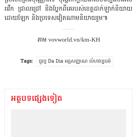
ស្រស់បំព្រងប៉ុណ្ណោះទេ ប៉ុន្តែវាក៏ក្លាយជាលំហវប្បធម៌ដ៏រស់
រវើក ជ្រាលជ្រៅ និងប្លែកពីគេរបស់ខេត្តដាក់ឡាក់និយាយ
ដោយឡែក និងប្រទេសវៀតណាមនិយាយរួម៕
តាម vovworld.vn/km-KH
Tags:
ជួរថ្ម Da Dia អត្តសញ្ញាណ លំហវប្បធម៌
អត្ថបទផ្សេងទៀត