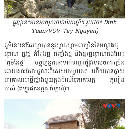
ផ្លូវថ្មនេះមានអាយុកាលរាប់រយឆ្នាំ។ រូបថត៖ Dinh
Tuan/VOV-Tay Nguyen)
ភូមិនេះនៅតែរក្សាបាននូវស្លាកស្នាមជាច្រើននៃអណ្តូងថ្ម
បុរាណ ផ្លូវថ្ម កំពែងថ្ម ជញ្ជាំងថ្ម និងផ្ទះថ្មបុរាណផងដែរ។
"ភូមិនៃថ្ម" បច្ចុប្បន្នកំពុងទាក់ទាញភ្ញៀវទេសចរជាច្រើន
ដោយសារតែលក្ខណៈពិសេសតែមួយគត់ ហើយបានក្លាយ
ជាគោលដៅថ្មីថ្មោងមួយក្នុងដំណើររុករកខេត្ត ភូអៀន
ចាស់ (ឥឡូវជាខេត្តដាក់ឡាក់)។