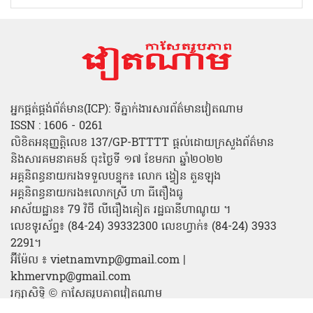
អ្នកផ្គត់ផ្គង់ព័ត៌មាន(ICP): ទីភ្នាក់ងារសារព័ត៌មានវៀតណាម
ISSN : 1606 - 0261
លិខិតអនុញ្ញត្តិលេខ 137/GP-BTTTT ផ្តល់ដោយក្រសួងព័ត៌មាន
និងសារគមនាគមន៍ ចុះថ្ងៃទី ១៧ ខែមករា ឆ្នាំ២០២២
អគ្គនិពន្ធនាយករងទទួលបន្ទុក៖ លោក ង្វៀន តួនឡុង
អគ្គនិពន្ធនាយករង៖លោកស្រី ហា ធីតឿងធូ
អាស័យដ្ឋាន៖ 79 វិថី លីធឿងគៀត រដ្ឋធានីហាណូយ ។
លេខទូរស័ព្ទ៖ (84-24) 39332300 លេខហ្វាក់៖ (84-24) 3933
2291។
អ៊ីម៉ែល ៖ vietnamvnp@gmail.com |
khmervnp@gmail.com
រក្សាសិទ្ធិ © កាសែតរូបភាពវៀតណាម