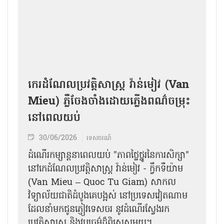
កេរដំណែលប្រវត្តិសាស្ត្រ វ៉ាន់មៀវ (Van
Mieu) ភ្លឺចែងចាំងដោយភ្លើងពណ៌ចម្រុះ
នៅពេលយប់
30/06/2026
ទេសចរណ៍
ដំណើរកម្សាន្តនាពេលយប់ "ភាពថ្លៃថ្នូរនៃការសិក្សា"
នៅកេដំណែល​ប្រវត្តិសាស្ត្រ វ៉ាន់មៀវ - ក្វឹក​ទឺយ៉ាម
(Van Mieu – Quoc Tu Giam) សាកល
វិទ្យាល័យជាតិដំបូង​គេ​បង្អស់ នៅប្រទេសវៀតណាម
ដែលនាំមកជូនភ្ញៀវទេសចរ នូវដំណើរស្វែងរក
ប្រវត្តិសាស្ត្រ និងវប្បធម៌ដ៏ពិសេសមួយ។