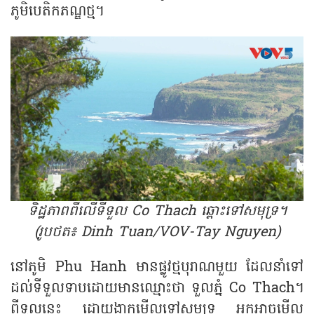
ភូមិបេតិកភណ្ឌថ្ម។
ទិដ្ឋភាពពីលើទីទួល Co Thach ឆ្ពោះទៅសមុទ្រ។
(រូបថត៖ Dinh Tuan/VOV-Tay Nguyen)
នៅភូមិ Phu Hanh មានផ្លូវថ្មបុរាណមួយ ដែលនាំទៅ
ដល់ទីទួលទាបដោយមានឈ្មោះថា ទួលភ្នំ Co Thach។
ពីទួលនេះ ដោយងាកមើលទៅសមុទ្រ អ្នកអាចមើល