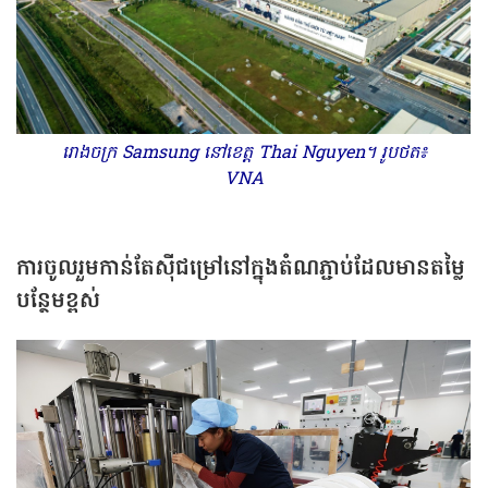
រោងចក្រ Samsung នៅខេត្ត​ Thai Nguyen។ រូបថត៖
VNA
ការចូលរួមកាន់តែស៊ីជម្រៅនៅក្នុងតំណភ្ជាប់​ដែលមានតម្លៃ
បន្ថែមខ្ពស់