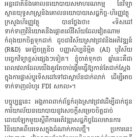
អន្តរជាតិ​និង​គោលនយោបាយសមាហរណកម្ម នៃ​វិទ្យា
ស្ថានយុទ្ធសាស្ត្រនិងគោលនយោបាយសេដ្ឋកិច្ច-ហិរញ្ញវត្ថុ
ក្រសួងហិរញ្ញវត្ថុ បានថ្លែងថា៖ «ទិសដៅ
ទាក់ទាញវិនិយោគនឹងផ្តោតលើវិស័យដែលវៀតណាម
កំពុងយកចិត្តទុកដាក់ ដូចជាវិស័យស្រាវជ្រាវនិងអភិវឌ្ឍន៍
(R&D) អេឡិចត្រូនិច បញ្ញាសិប្បនិម្មិត (AI) ឬវិស័យ
បច្ចេកវិទ្យាខ្ពស់ផ្សេងៗទៀត។ ខ្ញុំចាត់ទុកថា ឆ្នាំនេះគឺជា
ពេលវេលាដែលយើងគួរតែចាប់ផ្តើមធ្វើឱ្យកាន់តែជាក់ស្តែង
ក្នុងការផ្លាស់ប្តូរទិសដៅ​ទៅជាស្ថាប័នជាក់លាក់ ដើម្បីអាច
ទាក់ទាញលំហូរ FDI សកល»។​
បច្ចុប្បន្ននេះ អង្គភាពពាក់ព័ន្ធកំពុងស្រាវជ្រាវដើម្បីដាក់ជូន
ការិយាល័យនយោបាយនូវសេចក្តីសម្រេចចិត្ត​ដាច់
ដោយឡែកមួយស្តីពីការអភិវឌ្ឍសេដ្ឋកិច្ច​ដែលមាន​ការ​
វិនិយោគពីបរទេសក្នុងដំណាក់កាលថ្មី។ ប្រការ​នេះ