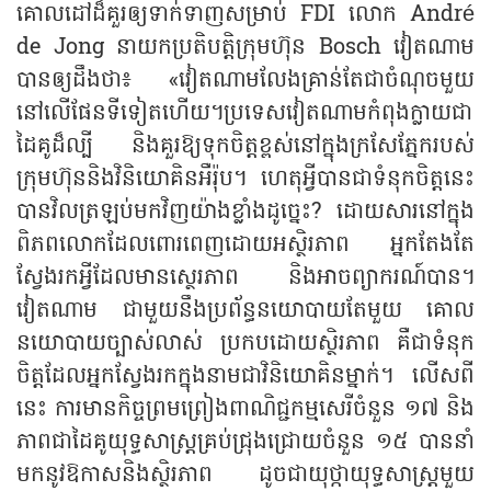
គោលដៅដ៏គួរឲ្យ​ទាក់ទាញសម្រាប់ FDI លោក André
de Jong នាយកប្រតិបត្តិក្រុមហ៊ុន Bosch វៀតណាម
បាន​ឲ្យ​ដឹងថា៖ «​វៀតណាម​លែងគ្រាន់តែជាចំណុចមួយ
នៅលើផែនទីទៀតហើយ។ប្រទេសវៀតណាមកំពុងក្លាយជា
ដៃគូដ៏ល្បី និងគួរឱ្យទុកចិត្តខ្ពស់នៅក្នុងក្រសែភ្នែករបស់
ក្រុមហ៊ុននិងវិនិយោគិនអឺរ៉ុប។ ហេតុអ្វីបានជាទំនុកចិត្តនេះ
បានវិលត្រឡប់មកវិញយ៉ាងខ្លាំង​ដូច្នេះ​? ដោយសារនៅក្នុង
ពិភពលោកដែលពោរពេញដោយអស្ថិរភាព អ្នកតែងតែ
ស្វែងរកអ្វីដែលមានស្ថេរភាព និងអាចព្យាករណ៍បាន​។
វៀតណាម ជាមួយនឹងប្រព័ន្ធ​នយោបាយ​តែមួយ គោល
នយោបាយច្បាស់លាស់ ប្រកប​ដោយស្ថិរភាព គឺជាទំនុក​
ចិត្តដែលអ្នកស្វែងរកក្នុងនាមជាវិនិយោគិន​ម្នាក់។ លើសពី
នេះ ការមានកិច្ចព្រមព្រៀងពាណិជ្ជកម្មសេរីចំនួន ១៧ និង
ភាពជាដៃគូយុទ្ធសាស្ត្រ​គ្រប់​ជ្រុងជ្រោយចំនួន ១៥ បាន​នាំ​
មក​នូវឱកាស​និងស្ថិរភាព ដូចជាយុថ្កាយុទ្ធសាស្ត្រមួយ​