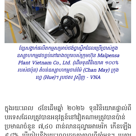
ខ្សែសង្វាក់ផលិតកម្មសម្រាប់ថង់ប្លាស្ទិកដែលប្រើប្រាស់ក្នុង
ឧស្សាហកម្មវេចខ្ចប់នៅរោងចក្ររបស់ក្រុមហ៊ុន Malpensa
Plant Vietnam Co., Ltd. (ដើមទុនវិនិយោគ ១០០%
របស់ជប៉ុន) តំបន់ឧស្សាហកម្មចាន់ម៉ៃ (Chan May) ក្រុង
ហ្វេ (Hue)។ រូបថត៖ វូស៊ីញ - VNA
ក្នុងរយៈពេល ៤ខែដើមឆ្នាំ ២០២៦ ទុន​វិនិយោគផ្ទាល់ពី
បរទេសដែល​ត្រូវបាន​អនុវត្តន៍នៅវៀតណាម​ត្រូវបានប៉ាន់​
ប្រមាណចំនួន ៧,៤០ ពាន់លានដុល្លារអាមេរិក កើនឡើង