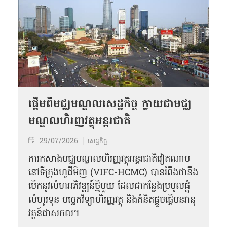
ផ្តើមពីមជ្ឈមណ្ឌលសេដ្ឋកិច្ច ក្លាយជាមជ្ឈ
មណ្ឌលហិរញ្ញវត្ថុអន្តរជាតិ
29/07/2026
សេដ្ឋកិច្ច
ការ​កសាង​មជ្ឈមណ្ឌល​ហិរញ្ញវត្ថុ​អន្តរជាតិ​វៀត​ណាម
នៅទីក្រុងហូជីមិញ (VIFC-HCMC) បាន​រំពឹងថា​នឹង​
បើក​នូវ​លំហ​អភិវឌ្ឍន៍​ថ្មី​មួយ​ ដែល​ជាកន្លែងប្រមូលផ្តុំ​
លំហូរ​ទុន បច្ចេកវិទ្យា​ហិរញ្ញវត្ថុ និង​គំនិត​ផ្តួច​ផ្តើម​នវានុ
វត្តន៍​ជាសកល​។