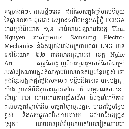
គម្រោងធំៗ​នាពេល​ថ្មីៗនេះ ជាពិសេសក្នុងត្រីមាសទីមួយ
នៃឆ្នាំ២០២៦​ ដូចជា៖ គម្រោងផលិតបន្ទះសៀគ្វី FCBGA
មាន​ទុន​វិនិយោគ ១,២​ ពាន់លានដុល្លារ​នៅខេត្ត​ Thai
Nguyen របស់ក្រុម​ហ៊ុន​ Samsung Electro-
Mechanics និងគម្រោងរោ​ងចក្រថាមពល LNG មាន​
ទុន​វិនិយោគ ២,២ ពាន់លានដុល្លារនៅ ខេត្ត Nghe
An… សុទ្ធតែបង្ហាញពីការចូ​លរួម​កា​ន់តែស៊ីជម្រៅ
របស់វៀតណាមក្នុងតំណភ្ជាប់ដែលមានតម្លៃបន្ថែមខ្ពស់ នៅ
ក្នុងខ្សែសង្វាក់ផ្គត់ផ្គង់សកល។ ទន្ទឹមនឹងនោះ បាន​បង្ហាញ
យ៉ាងច្បាស់អំពីនិន្នាការឆ្ពោះទៅរក​ការកែលម្អគុណភាពនៃ
លំហូរ FDI ដោយមានការ​ជ្រើសរើស និងផ្តល់អាទិភាព
ដល់បច្ចេកវិទ្យាទំនើប បច្ចេកវិទ្យាមូលដ្ឋាន មានតម្លៃបន្ថែម
ខ្ពស់ និងសមត្ថភាពរីកសាយភាយ ដល់​អាជីវកម្មក្នុង
ស្រុក។ ដោយពន្យល់ពីមូលហេតុដែលវៀតណាមជា