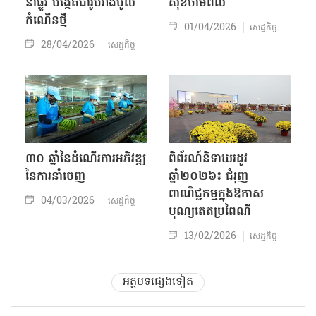
នាំផ្លូវ បង្កើតជារូបរាងប៉ូល
សុខថាមពល
កំណើនថ្មី
01/04/2026
សេដ្ឋកិច្ច
28/04/2026
សេដ្ឋកិច្ច
៣០ ឆ្នាំនៃដំណើរការអភិវឌ្ឍ
ពិព័រណ៍និទាឃរដូវ
នៃការនាំចេញ
ឆ្នាំ២០២៦៖ ជំរុញ
ពាណិជ្ជកម្មក្នុងឱកាស
04/03/2026
សេដ្ឋកិច្ច
បុណ្យតេតប្រពៃណី
13/02/2026
សេដ្ឋកិច្ច
អត្ថបទផ្សេងទៀត