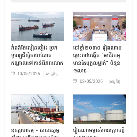
កំពង់ផែលៀនចៀវ៖ ច្រក
នៅឆ្នាំ២០៣០ វៀតណាម
ទ្វារឡូជីស្ទិករបស់ភាគ
ឆ្ពោះទៅបង្កើត "អាជីវកម្ម
កណ្តាលទៅកាន់ពិភពលោក
មានតែបុគ្គលម្នាក់" ចំនួន
១លាន
10/05/2026
សេដ្ឋកិច្ច
02/05/2026
សេដ្ឋកិច្ច
ឧស្សាហកម្ម - សសរស្តម្ភ
វៀតណាមម្ចាស់ការ​រក្សាសន្តិ