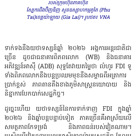
របស់ក្រុមហ៊ុនភាគហ៊ុន
ស្បែកជើងប៊ិញឌិញ សួនឧស្សាហកម្មភូតៃ (Phu
Tai)ខេត្តយ៉ាឡាយ (Gia Lai)។ រូបថត៖ VNA
ទាក់ទងនឹ​ង​យថា​ទស្សន៍ឆ្នាំ ២០២៦ អង្គការអន្តរជាតិ​ជា
ច្រើន​ ដូចជាធនាគារពិភពលោក (WB) និងធនាគារ
អភិវឌ្ឍន៍អាស៊ី (ADB) សុទ្ធតែ​វាយតម្លៃថា លំហូរ​ FDI ទូ
ទាំងពិភពលោកនឹងបន្ត​ប្រឈមមុខនឹងសម្ពាធពីអត្រាការ
ប្រាក់ខ្ពស់ ភាពតានតឹងខាងភូមិសាស្ត្រនយោបាយ និង
និន្នាការបែកបាក់សេដ្ឋកិច្ច។
ដូច្នេះហើយ យថា​ទស្សន៍នៃការទាក់ទាញ​ FDI ក្នុងឆ្នាំ
២០២៦ និងឆ្នាំបន្តបន្ទាប់​ទៀត ភាគច្រើនគឺ​អាស្រ័យលើ
សមត្ថភាពកែទម្រង់ និងភាពធន់របស់​វៀតណាម​។