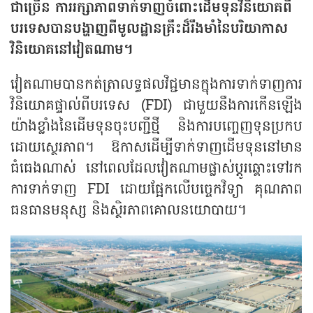
ជាច្រើន ការរក្សាភាពទាក់ទាញចំពោះដើមទុន​វិនិយោគ​ពី​
បរទេសបាន​បង្ហាញពីមូលដ្ឋានគ្រឹះដ៏រឹងមាំនៃបរិយាកាស
វិនិយោគ​នៅវៀតណាម។
វៀតណាមបានកត់ត្រាលទ្ធផលវិជ្ជមានក្នុងការទាក់ទាញការ
វិនិយោគផ្ទាល់ពីបរទេស (FDI) ជាមួយនឹងការកើនឡើង
យ៉ាងខ្លាំងនៃដើមទុនចុះបញ្ជីថ្មី និងការ​បញ្ចេញទុន​ប្រកប​
ដោយស្ថេរភាព។ ឱកាសដើម្បីទាក់ទាញដើមទុននៅមាន​
ធំធេងណាស់ នៅពេល​ដែលវៀតណាមផ្លាស់ប្តូរ​ឆ្ពោះទៅរក
ការទាក់ទាញ FDI ដោយផ្អែកលើបច្ចេកវិទ្យា គុណភាព
ធនធានមនុស្ស និងស្ថិរភាពគោលនយោបាយ។