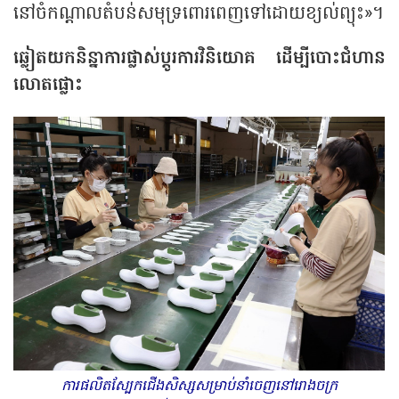
នៅចំកណ្តាលតំបន់​សមុទ្រពោរពេញ​ទៅ​ដោយ​ខ្យល់​ព្យុះ»។
ឆ្លៀតយកនិន្នាការផ្លាស់ប្តូរ​ការ​វិនិយោគ ដើម្បីបោះជំហាន​
លោត​​​ផ្លោះ
ការផលិតស្បែកជើងសិស្សសម្រាប់នាំចេញនៅរោងចក្រ