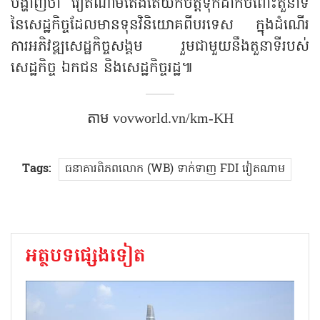
បង្ហាញថា វៀតណាមតែងតែយកចិត្តទុកដាក់ចំពោះតួនាទី
នៃ​​សេដ្ឋកិច្ច​ដែលមាន​ទុន​វិនិយោគ​ពី​បរទេស ក្នុង​ដំណើរ
ការអភិវឌ្ឍសេដ្ឋកិច្ចសង្គម រួមជាមួយនឹងតួនាទីរបស់
សេដ្ឋកិច្ច​ ឯកជន និងសេដ្ឋកិច្ច​រដ្ឋ៕​
តាម​ vovworld.vn/km-KH
Tags:
ធនាគារពិភពលោក (WB) ទាក់ទាញ​ FDI វៀតណាម​
អត្ថបទផ្សេងទៀត