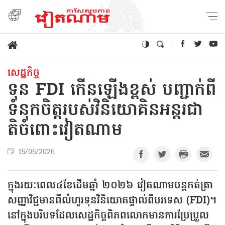
សេដ្ឋកិច្ច
ទុន FDI កើន​ឡើង​ខ្ពស់ បញ្ជាក់ពី
ទំនុកចិត្តរបស់វិនិយោគិនអន្តរជា
តិចំពោះវៀតណាម
15/05/2026
ក្នុងរយៈពេល៤​ខែដើម​ឆ្នាំ ២០២៦ វៀតណាមបន្តកត់ត្រា
សញ្ញាវិជ្ជមានពីលំហូរ​ទុន​វិនិយោគផ្ទាល់ពីបរទេស (FDI)។
នៅក្នុងបរិបទដែលសេដ្ឋកិច្ចពិភពលោក​មានការប្រែប្រួល