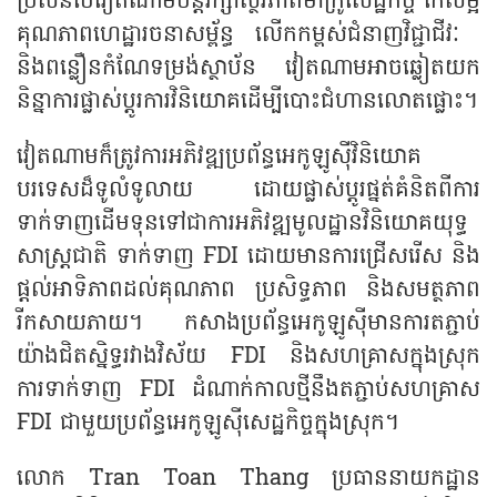
ប្រសិនបើវៀតណាមបន្តរក្សាស្ថិរភាពម៉ាក្រូសេដ្ឋកិច្ច កែលម្អ
គុណភាព​ហេដ្ឋារចនាសម្ព័ន្ធ លើក​កម្ពស់ជំនាញវិជ្ជាជីវៈ ​
និងពន្លឿនកំណែទម្រង់ស្ថាប័ន វៀតណាម​អាច​ឆ្លៀត​យក​
និន្នាការផ្លាស់ប្តូរ​ការ​វិនិយោគដើម្បីបោះជំហានលោត​ផ្លោះ​។
វៀតណាមក៏ត្រូវការអភិវឌ្ឍប្រព័ន្ធអេកូឡូស៊ីវិនិយោគ
បរទេសដ៏ទូលំទូលាយ ដោយផ្លាស់ប្តូរផ្នត់គំនិតពីការ
ទាក់ទាញដើមទុនទៅជាការអភិវឌ្ឍមូលដ្ឋានវិនិយោគយុទ្ធ
សាស្ត្រជាតិ ទាក់ទាញ FDI ដោយមានការ​ជ្រើសរើស និង
ផ្តល់​អាទិភាពដល់គុណភាព ប្រសិទ្ធភាព និងសមត្ថ​ភាព​
រីកសាយភាយ។ កសាង​ប្រព័ន្ធអេកូឡូស៊ីមានការ​តភ្ជាប់
យ៉ាងជិតស្និទ្ធរវាងវិស័យ FDI និងសហគ្រាសក្នុងស្រុក
ការទាក់ទាញ FDI ដំណាក់កាលថ្មីនឹងតភ្ជាប់សហគ្រាស
FDI ជាមួយប្រព័ន្ធអេកូឡូស៊ីសេដ្ឋកិច្ចក្នុងស្រុក។
លោក Tran Toan Thang ប្រធាននាយកដ្ឋាន​