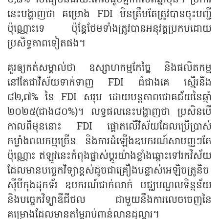
៩,៨% បើធៀបនឹងរយៈពេលដូចគ្នាកាលពីឆ្នាំមុន។ ប្រការ​
នេះបង្ហាញថា គម្រោង FDI មិនត្រឹមតែត្រូវបានចុះបញ្ជី
ប៉ុណ្ណោះទេ ប៉ុន្តែថែមទាំងត្រូវបានអនុវត្តប្រកបដោយ
ប្រសិទ្ធភាពទៀត​ផង។
គួរ​ឲ្យ​កត់សម្គាល់ថា ឧស្សាហកម្មកែច្នៃ និងផលិតកម្ម
នៅតែជាវិស័យទាក់ទាញ FDI ធំជាងគេ ស្មើរ​នឹង
៨២,៧% នៃ FDI សរុប ដោយបន្តភាពជោគជ័យនៃឆ្នាំ
២០២៥(ជាង៨០%)។ លទ្ធផលនេះបង្ហាញថា ប្រសិន​បើ​
កាល​ពី​មុននោះ FDI ផ្តោតលើវិស័យដែលប្រើប្រាស់
កម្លាំងពលកម្មច្រើន និងការ​ដំឡើង​ឧបករណ៍សាមញ្ញៗតែ​
ប៉ុណ្ណោះ ​ឥឡូវនេះកំពុងផ្លាស់ប្តូរយ៉ាងខ្លាំងឆ្ពោះទៅរក​វិស័យ​
ដែលមានបច្ចេកវិទ្យាខ្ពស់ដូចជាគ្រឿងបន្លាស់អេឡិចត្រូនិច
ស៊ីមីកុងដុកទ័រ ឧបករណ៍ជាក់លាក់ មជ្ឈមណ្ឌលទិន្នន័យ
និងបច្ចេកវិទ្យាឌីជីថល ជាមួយនឹងការលេចចេញ​នៃ
គម្រោងដែលមានតម្លៃរាប់ពាន់លានដុល្លារ។