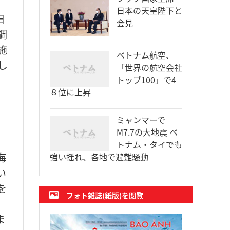
日本の天皇陛下と
日
会見
調
施
ベトナム航空、
し
「世界の航空会社
トップ100」で4
８位に上昇
ミャンマーで
M7.7の大地震 ベ
トナム・タイでも
海
強い揺れ、各地で避難騒動
い
を
フォト雑誌(紙版)を閲覧
ま