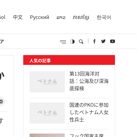
ñol
中文
Русский
ລາວ
ភាសាខ្មែរ
한국어
ア
人気の記事
か
第13回海洋対
話：公海及び深海
底探検
国連のPKOに参加
したベトナム人女
性兵士
す
フック国家主席