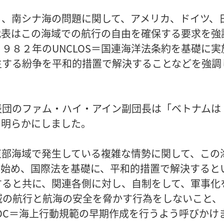
る、南シナ海の問題に関して、アメリカ、ドイツ、
代表はこの海域での航行の自由を確保する要求を強
９８２年のUNCLOS＝国連海洋法条約を基礎に実
生する紛争を平和的措置で解決することなどを強調
表団のファム・ハイ・アイン副団長は「ベトナムは
と明らかにしました。
東部海域で発生している複雑な情勢に関して、この
Sを始め、国際法を基礎に、平和的措置で解決すると
すると共に、関連各側に対し、自制をして、軍事化
域の航行と航海の安全を脅かす行為をしないこと、
COC＝海上行動規範の早期作成を行うよう呼びかけ