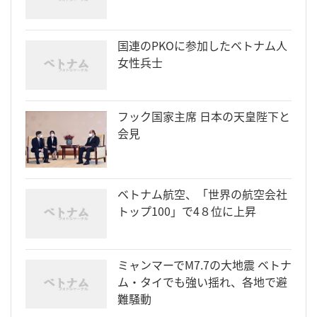
国連のPKOに参加したベトナム人
女性兵士
フック国家主席 日本の天皇陛下と
会見
ベトナム航空、「世界の航空会社
トップ100」で4８位に上昇
ミャンマーでM7.7の大地震 ベトナ
ム・タイでも強い揺れ、各地で避
難騒動