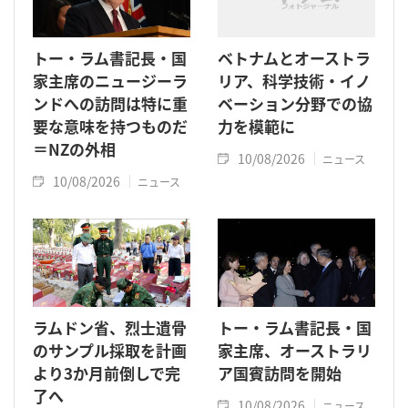
トー・ラム書記長・国
ベトナムとオーストラ
家主席のニュージーラ
リア、科学技術・イノ
ンドへの訪問は特に重
ベーション分野での協
要な意味を持つものだ
力を模範に
＝NZの外相
10/08/2026
ニュース
10/08/2026
ニュース
ラムドン省、烈士遺骨
トー・ラム書記長・国
のサンプル採取を計画
家主席、オーストラリ
より3か月前倒しで完
ア国賓訪問を開始
了へ
10/08/2026
ニュース