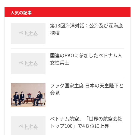
人気の記事
第13回海洋対話：公海及び深海底
探検
国連のPKOに参加したベトナム人
女性兵士
フック国家主席 日本の天皇陛下と
会見
ベトナム航空、「世界の航空会社
トップ100」で4８位に上昇