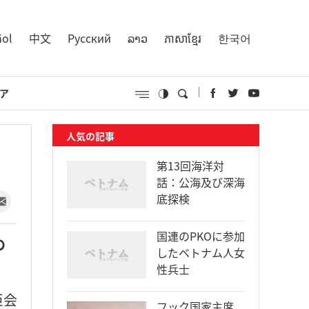
ñol
中文
Русский
ລາວ
ភាសាខ្មែរ
한국어
ア
人気の記事
第13回海洋対
話：公海及び深海
底探検
国連のPKOに参加
の
したベトナム人女
性兵士
臣会
フック国家主席