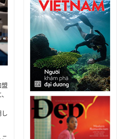
加盟
に、
明し
るこ