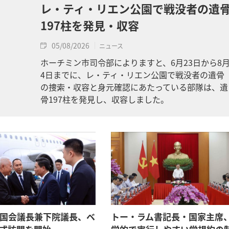
レ・ティ・リエン公園で戦没者の遺
197柱を発見・収容
05/08/2026
ニュース
ホーチミン市司令部によりますと、6月23日から8
4日までに、レ・ティ・リエン公園で戦没者の遺骨
の捜索・収容と身元確認にあたっている部隊は、遺
骨197柱を発見し、収容しました。
国会議長兼下院議長、ベ
トー・ラム書記長・国家主席