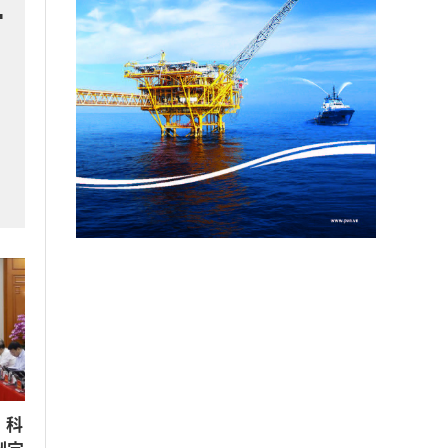
骨
月
、科