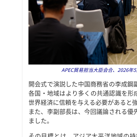
APEC貿易担当大臣会合、2026
開会式で演説した中国商務省の李成鋼
各国・地域はより多くの共通認識を形
世界経済に信頼を与える必要があると
また、李副部長は、今回議論される優
ました。
その目標とは、アジア太平洋地域の持