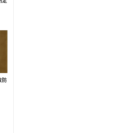
制定
散防