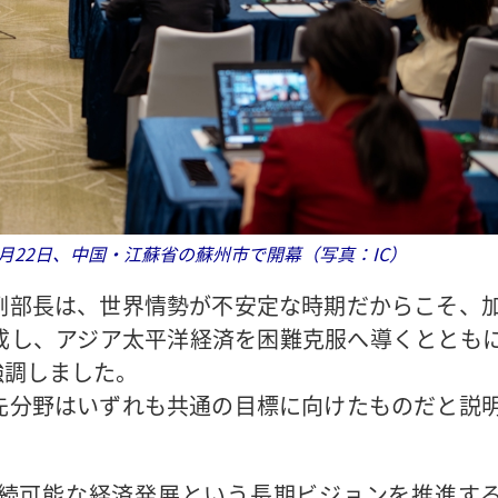
年5月22日、中国・江蘇省の蘇州市で開幕（写真：IC）
副部長は、世界情勢が不安定な時期だからこそ、
成し、アジア太平洋経済を困難克服へ導くととも
強調しました。
先分野はいずれも共通の目標に向けたものだと説
続可能な経済発展という長期ビジョンを推進す