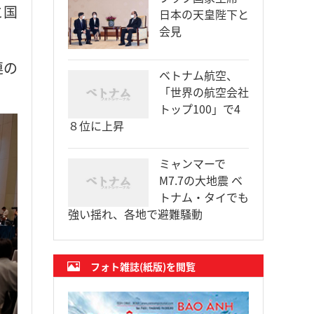
と国
日本の天皇陛下と
会見
連の
ベトナム航空、
「世界の航空会社
トップ100」で4
８位に上昇
ミャンマーで
M7.7の大地震 ベ
トナム・タイでも
強い揺れ、各地で避難騒動
フォト雑誌(紙版)を閲覧