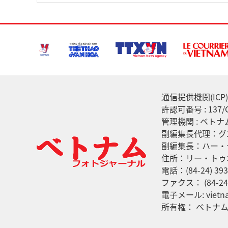
通信提供機関(ICP) :
許認可番号 : 13
管理機関 : ベト
副編集長代理：グ
副編集長：ハー・
住所：リー・トゥ
電話：(84-24) 393
ファクス： (84-24)
電子メール: vietna
所有権： ベトナ