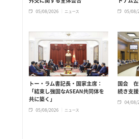
外交に関する全体会合
トナム公
05/08/2026
05/08/
ニュース
トー・ラム書記長・国家主席：
国会 在
「結束し強固なASEAN共同体を
続き支援
共に築く」
04/08/
05/08/2026
ニュース