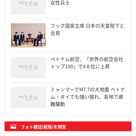
女性兵士
フック国家主席 日本の天皇陛下と
会見
ベトナム航空、「世界の航空会社
トップ100」で4８位に上昇
ミャンマーでM7.7の大地震 ベトナ
ム・タイでも強い揺れ、各地で避
難騒動
フォト雑誌(紙版)を閲覧