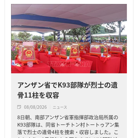
アンザン省でK93部隊が烈士の遺
骨11柱を収容
08/08/2026
ニュース
8日朝、南部アンザン省軍指揮部政治局所属の
K93部隊は、同省トーチトン村トートゥアン集
落で烈士の遺骨4柱を捜索・収容しました。こ