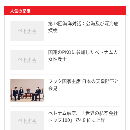
人気の記事
第13回海洋対話：公海及び深海底
探検
国連のPKOに参加したベトナム人
女性兵士
フック国家主席 日本の天皇陛下と
会見
ベトナム航空、「世界の航空会社
トップ100」で4８位に上昇