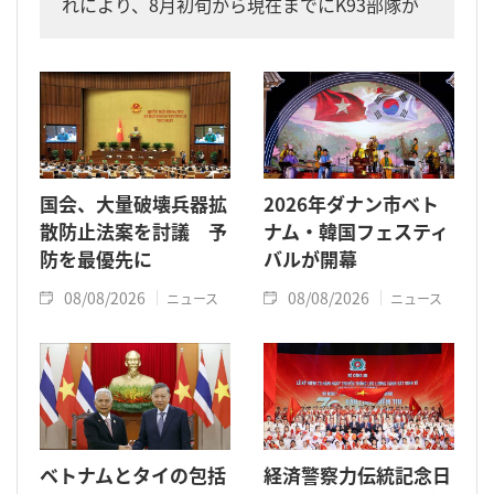
れにより、8月初旬から現在までにK93部隊が
同省内で収容した遺骨は計11柱となりまし
た。
国会、大量破壊兵器拡
2026年ダナン市ベト
散防止法案を討議 予
ナム・韓国フェスティ
防を最優先に
バルが開幕
08/08/2026
08/08/2026
ニュース
ニュース
ベトナムとタイの包括
経済警察力伝統記念日