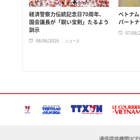
経済警察力伝統記念日70周年、
ベトナム
国会議長が「鋭い宝剣」たるよう
パートナ
訓示
07/08/
08/08/2026
ニュース
通信提供機関(ICP) :