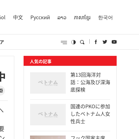
ñol
中文
Русский
ລາວ
ភាសាខ្មែរ
한국어
ア
人気の記事
中
第13回海洋対
話：公海及び深海
底探検
国連のPKOに参加
へ
したベトナム人女
性兵士
要
ン
フック国家主席