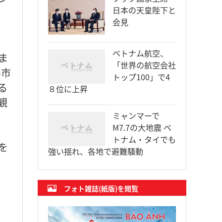
日本の天皇陛下と
会見
ベトナム航空、
ま
「世界の航空会社
界市
トップ100」で4
る
８位に上昇
観
ミャンマーで
M7.7の大地震 ベ
トナム・タイでも
を
強い揺れ、各地で避難騒動
フォト雑誌(紙版)を閲覧