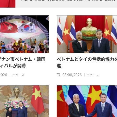
は計11柱となりました。
年ダナン市ベトナム・韓国
ベトナムとタイの包括的協力
ィバルが開幕
進
2026
08/08/2026
ニュース
ニュース