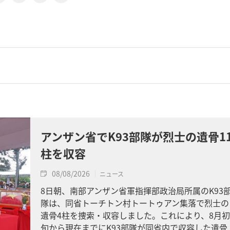
アンザン省でK93部隊が烈士の遺骨1
柱を収容
08/08/2026
ニュース
8日朝、南部アンザン省軍指揮部政治局所属のK93
隊は、同省トーチトン村トートゥアン集落で烈士の
遺骨4柱を捜索・収容しました。これにより、8月初
旬から現在までにK93部隊が同省内で収容した遺骨