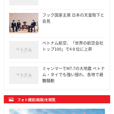
フック国家主席 日本の天皇陛下と
会見
ベトナム航空、「世界の航空会社
トップ100」で4８位に上昇
ミャンマーでM7.7の大地震 ベトナ
ム・タイでも強い揺れ、各地で避
難騒動
フォト雑誌(紙版)を閲覧