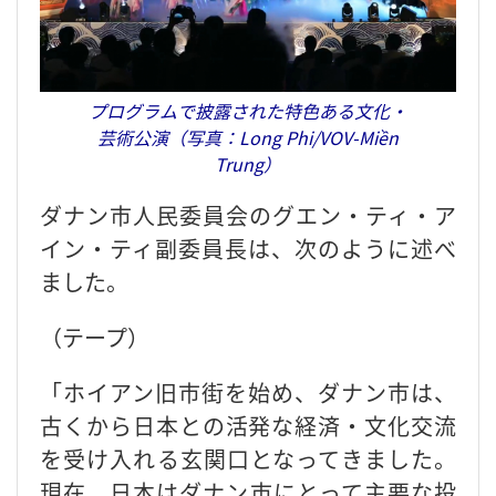
プログラムで披露された特色ある文化・
芸術公演（写真：Long Phi/VOV-Miền
Trung）
ダナン市人民委員会のグエン・ティ・ア
イン・ティ副委員長は、次のように述べ
ました。
（テープ）
「ホイアン旧市街を始め、ダナン市は、
古くから日本との活発な経済・文化交流
を受け入れる玄関口となってきました。
現在、日本はダナン市にとって主要な投