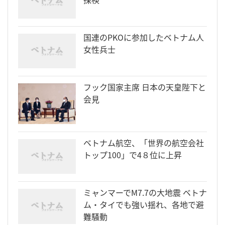
国連のPKOに参加したベトナム人
女性兵士
フック国家主席 日本の天皇陛下と
会見
ベトナム航空、「世界の航空会社
トップ100」で4８位に上昇
ミャンマーでM7.7の大地震 ベトナ
ム・タイでも強い揺れ、各地で避
難騒動