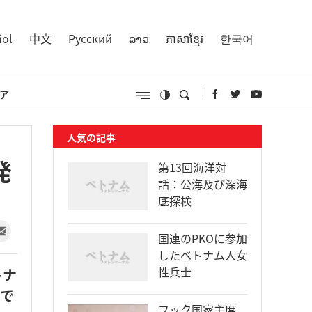
ñol
中文
Русский
ລາວ
ភាសាខ្មែរ
한국어
ア
人気の記事
発
第13回海洋対
話：公海及び深海
底探検
国連のPKOに参加
したベトナム人女
性兵士
トナ
市で
フック国家主席