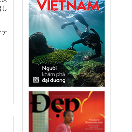
出し
ンテ
。