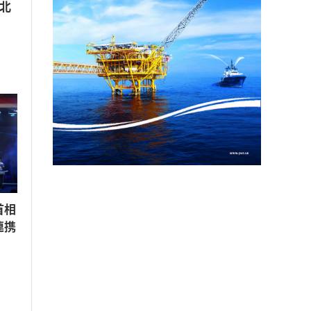
北
首相
連携