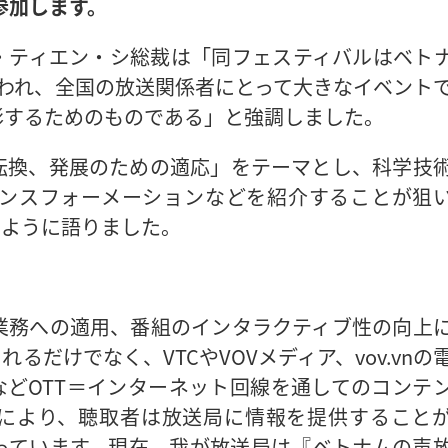
参加します。
・ティエン・シ総裁は「同フェスティバルはベト
われ、全国の放送関係者にとって大きなイベント
彰するためのものである」と強調しました。
転換、発展のための適応」をテーマとし、科学技
ンスフォーメーションなどを紹介することが狙
のように語りました。
業務への適用、番組のインタラクティブ性の向上
だけでなく、VTCやVOVメディア、vov.vnの
どOTT＝インターネット回線を通してのコンテ
により、聴取者は放送局に情報を提供すること
っています。現在、我が放送局は『ベトナムの声