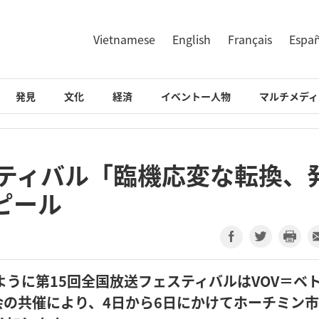
Vietnamese
English
Français
Espa
発見
文化
経済
イベントー人物
マルチメディ
スティバル「臨機応変な転換、
ピール
したように第15回全国放送フェスティバルはVOV＝ベ
の共催により、4日から6日にかけてホーチミン