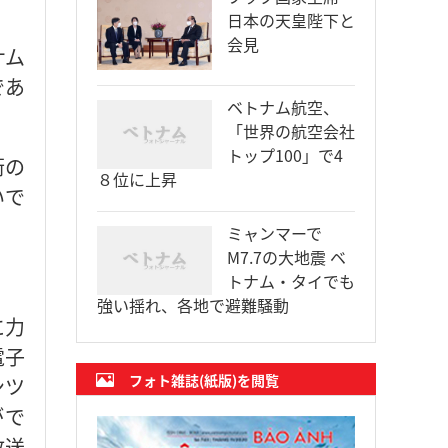
日本の天皇陛下と
会見
ナム
であ
ベトナム航空、
「世界の航空会社
トップ100」で4
術の
８位に上昇
いで
ミャンマーで
M7.7の大地震 ベ
トナム・タイでも
強い揺れ、各地で避難騒動
に力
電子
フォト雑誌(紙版)を閲覧
ンツ
がで
放送