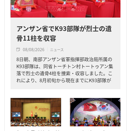
アンザン省でK93部隊が烈士の遺
骨11柱を収容
08/08/2026
ニュース
8日朝、南部アンザン省軍指揮部政治局所属の
K93部隊は、同省トーチトン村トートゥアン集
落で烈士の遺骨4柱を捜索・収容しました。こ
れにより、8月初旬から現在までにK93部隊が
同省内で収容した遺骨は計11柱となりまし
た。