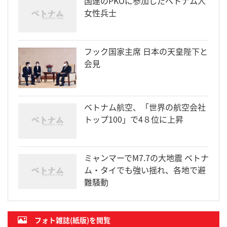
国連のPKOに参加したベトナム人
女性兵士
フック国家主席 日本の天皇陛下と
会見
ベトナム航空、「世界の航空会社
トップ100」で4８位に上昇
ミャンマーでM7.7の大地震 ベトナ
ム・タイでも強い揺れ、各地で避
難騒動
フォト雑誌(紙版)を閲覧