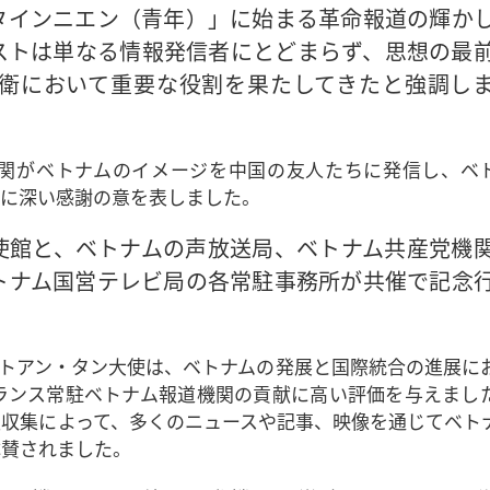
タインニエン（青年）」に始まる革命報道の輝か
ストは単なる情報発信者にとどまらず、思想の最
衛において重要な役割を果たしてきたと強調し
関がベトナムのイメージを中国の友人たちに発信し、ベ
とに深い感謝の意を表しました。
使館と、ベトナムの声放送局、ベトナム共産党機
トナム国営テレビ局の各常駐事務所が共催で記念
トアン・タン大使は、ベトナムの発展と国際統合の進展に
ランス常駐ベトナム報道機関の貢献に高い評価を与えまし
収集によって、多くのニュースや記事、映像を通じてベト
称賛されました。