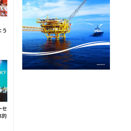
、
よう
ーセ
体的