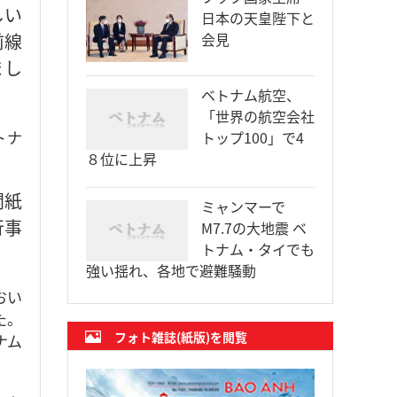
しい
日本の天皇陛下と
前線
会見
まし
ベトナム航空、
「世界の航空会社
トナ
トップ100」で4
８位に上昇
関紙
ミャンマーで
行事
M7.7の大地震 ベ
トナム・タイでも
強い揺れ、各地で避難騒動
おい
た。
フォト雑誌(紙版)を閲覧
ナム