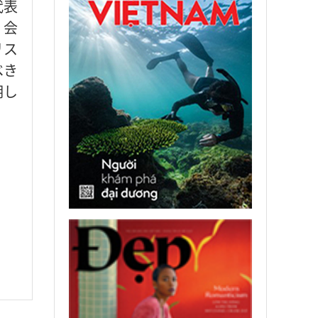
代表
）会
リス
べき
明し