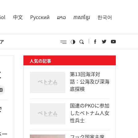
ñol
中文
Русский
ລາວ
ភាសាខ្មែរ
한국어
ア
人気の記事
事
第13回海洋対
話：公海及び深海
底探検
国連のPKOに参加
で
したベトナム人女
性兵士
ホー
フック国家主席