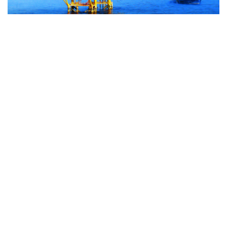
通信提供機関(ICP) : ベトナム通信社 | ISSN : 1606-0261
許認可番号 : 137/GP-BTTTT文化通信省により2022年3月
17日に提供された。
管理機関 : ベトナム通信社
副編集長代理：グエン・トゥアン・ロン