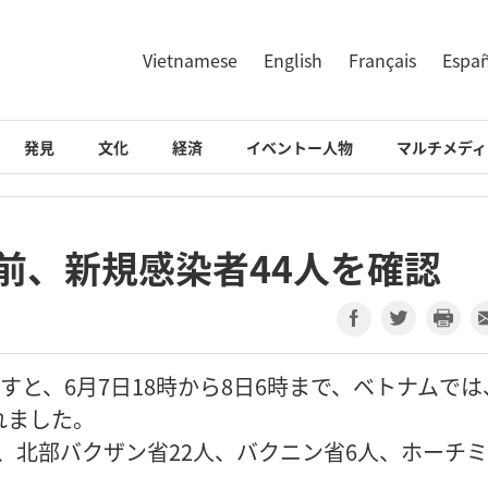
Vietnamese
English
Français
Espa
発見
文化
経済
イベントー人物
マルチメディ
前、新規感染者44人を確認
りますと、6月7日18時から8日6時まで、ベトナムでは
れました。
、北部バクザン省22人、バクニン省6人、ホーチ