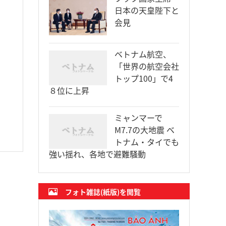
日本の天皇陛下と
会見
、
ベトナム航空、
「世界の航空会社
トップ100」で4
８位に上昇
ミャンマーで
M7.7の大地震 ベ
トナム・タイでも
強い揺れ、各地で避難騒動
フォト雑誌(紙版)を閲覧