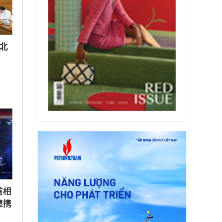
北
首相
連携