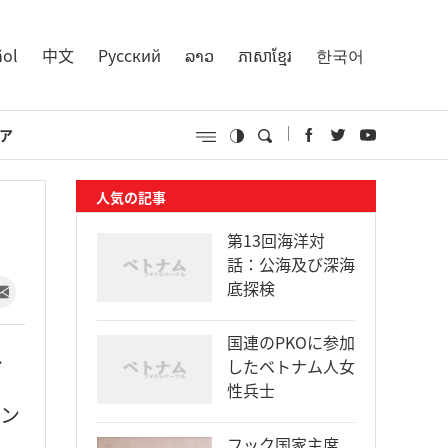
ñol
中文
Русский
ລາວ
ភាសាខ្មែរ
한국어
ア
人気の記事
第13回海洋対
話：公海及び深海
底探検
国連のPKOに参加
、
したベトナム人女
性兵士
ミン
フック国家主席