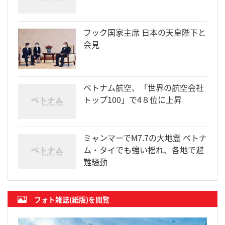
フック国家主席 日本の天皇陛下と
会見
ベトナム航空、「世界の航空会社
トップ100」で4８位に上昇
ミャンマーでM7.7の大地震 ベトナ
ム・タイでも強い揺れ、各地で避
難騒動
フォト雑誌(紙版)を閲覧