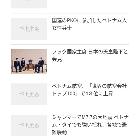
国連のPKOに参加したベトナム人
女性兵士
フック国家主席 日本の天皇陛下と
会見
ベトナム航空、「世界の航空会社
トップ100」で4８位に上昇
ミャンマーでM7.7の大地震 ベトナ
ム・タイでも強い揺れ、各地で避
難騒動