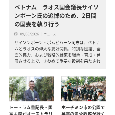
ベトナム ラオス国会議長サイソ
ンポーン氏の追悼のため、2日間
の国喪を執り行う
09/08/2026
ニュース
サイソンポーン・ポムビハーン同志は、ベトナ
ムとラオスの偉大な友好関係、特別な団結、全
面的協力、および戦略的結束を継承・育成・発
展させる上で、きわめて重要な役割を果たされ
た指導者です。
トー・ラム書記長・国
ホーチミン市の公園で
家主席がオーストラリ
英霊の遺骨収容が続く