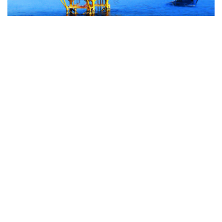
通信提供機関(ICP) : ベトナム通信社 | ISSN : 1606-0261
許認可番号 : 137/GP-BTTTT文化通信省により2022年3月
17日に提供された。
管理機関 : ベトナム通信社
副編集長代理：グエン・トゥアン・ロン