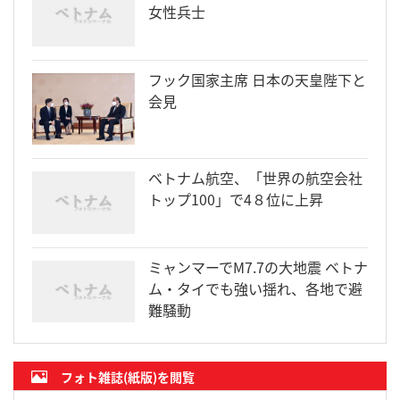
女性兵士
フック国家主席 日本の天皇陛下と
会見
ベトナム航空、「世界の航空会社
トップ100」で4８位に上昇
ミャンマーでM7.7の大地震 ベトナ
ム・タイでも強い揺れ、各地で避
難騒動
フォト雑誌(紙版)を閲覧