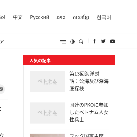
ñol
中文
Русский
ລາວ
ភាសាខ្មែរ
한국어
ア
人気の記事
第13回海洋対
話：公海及び深海
底探検
国連のPKOに参加
よ
したベトナム人女
性兵士
女
フック国家主席