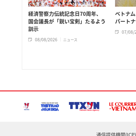
経済警察力伝統記念日70周年、
ベトナム
国会議長が「鋭い宝剣」たるよう
パートナ
訓示
07/08/
08/08/2026
ニュース
通信提供機関(ICP) :