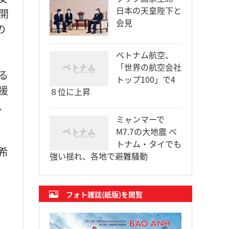
日本の天皇陛下と
開
会見
の
ベトナム航空、
「世界の航空会社
る
トップ100」で4
援
８位に上昇
、
ミャンマーで
M7.7の大地震 ベ
トナム・タイでも
希
強い揺れ、各地で避難騒動
フォト雑誌(紙版)を閲覧