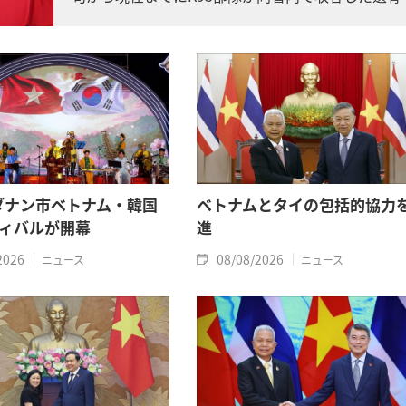
は計11柱となりました。
年ダナン市ベトナム・韓国
ベトナムとタイの包括的協力
ィバルが開幕
進
2026
08/08/2026
ニュース
ニュース