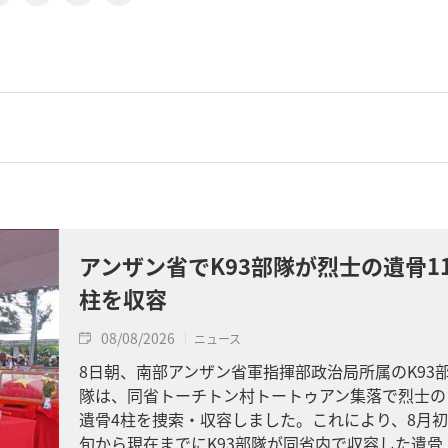
アンザン省でK93部隊が烈士の遺骨1
柱を収容
08/08/2026
ニュース
8日朝、南部アンザン省軍指揮部政治局所属のK93
隊は、同省トーチトン村トートゥアン集落で烈士の
遺骨4柱を捜索・収容しました。これにより、8月初
旬から現在までにK93部隊が同省内で収容した遺骨