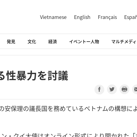
Vietnamese
English
Français
Espa
発見
文化
経済
イベントー人物
マルチメディ
る性暴力を討議
1年4月の安保理の議長国を務めているベトナムの構想に
ィン・クイ大使はオンライン形式により開かれた「