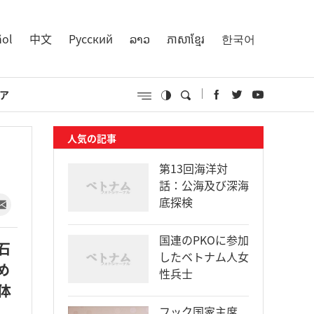
ñol
中文
Русский
ລາວ
ភាសាខ្មែរ
한국어
ア
人気の記事
第13回海洋対
話：公海及び深海
底探検
国連のPKOに参加
石
したベトナム人女
め
性兵士
体
フック国家主席