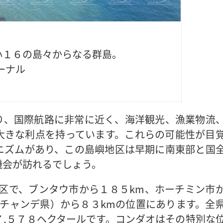
小１６の島々からなる群島。
ーナル
り、国際航路に非常に近く、海洋観光、漁業物流
大きな利点を持っています。これらの可能性が目
ニズムがあり、この島嶼地区は早期に南東部と国
機会が訪れるでしょう。
区で、ブンタウ市から１８５km、ホーチミン市
チャンデ県）から８３kmの位置にあります。全
,５７８ヘクタールです。コンダオはその特別な