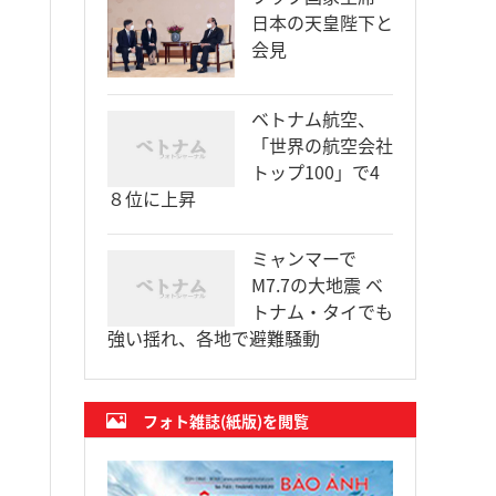
日本の天皇陛下と
会見
ベトナム航空、
「世界の航空会社
トップ100」で4
８位に上昇
ミャンマーで
M7.7の大地震 ベ
トナム・タイでも
強い揺れ、各地で避難騒動
フォト雑誌(紙版)を閲覧