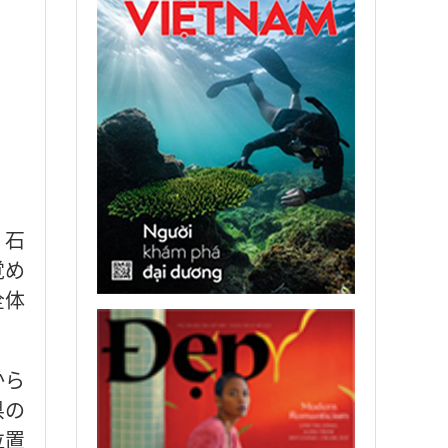
、石
覚め
全体
から
県の
位置