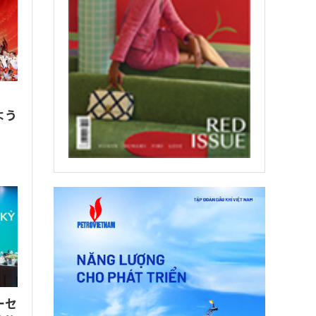
、
よう
ーセ