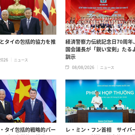
とタイの包括的協力を推
経済警察力伝統記念日70周年
国会議長が「鋭い宝剣」たる
訓示
2026
ニュース
08/08/2026
ニュース
・タイ包括的戦略的パー
レ・ミン・フン首相 サイバ