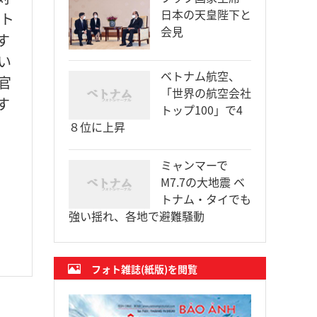
日本の天皇陛下と
ート
会見
す
い
ベトナム航空、
官
「世界の航空会社
す
トップ100」で4
８位に上昇
ミャンマーで
M7.7の大地震 ベ
トナム・タイでも
強い揺れ、各地で避難騒動
フォト雑誌(紙版)を閲覧