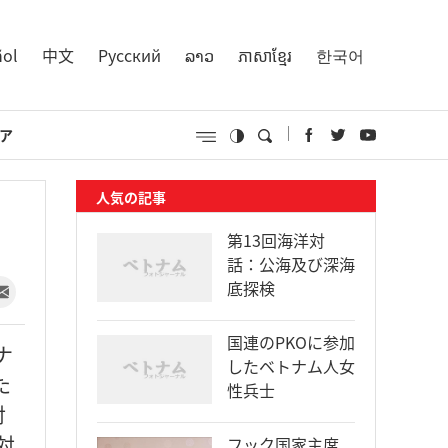
ñol
中文
Русский
ລາວ
ភាសាខ្មែរ
한국어
ア
人気の記事
第13回海洋対
話：公海及び深海
底探検
国連のPKOに参加
ナ
したベトナム人女
た
性兵士
対
対
フック国家主席