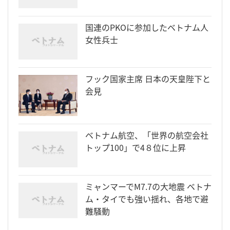
国連のPKOに参加したベトナム人
女性兵士
フック国家主席 日本の天皇陛下と
会見
ベトナム航空、「世界の航空会社
トップ100」で4８位に上昇
ミャンマーでM7.7の大地震 ベトナ
ム・タイでも強い揺れ、各地で避
難騒動