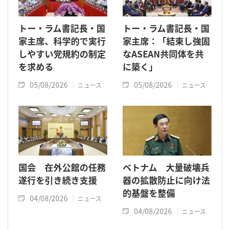
トー・ラム書記長・国
トー・ラム書記長・国
家主席、科学的で実行
家主席：「結束し強固
しやすい党規約の制定
なASEAN共同体を共
を求める
に築く」
05/08/2026
05/08/2026
ニュース
ニュース
国会 在外公館の任務
ベトナム 大量破壊兵
遂行を引き続き支援
器の拡散防止に向け法
的基盤を整備
04/08/2026
ニュース
04/08/2026
ニュース