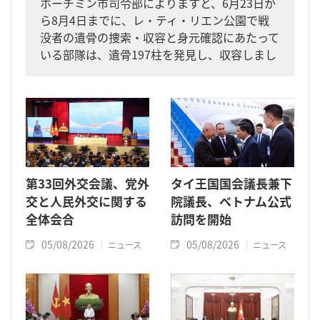
ホーチミン市司令部によりますと、6月23日か
ら8月4日までに、レ・ティ・リエン公園で戦
没者の遺骨の捜索・収容と身元確認にあたって
いる部隊は、遺骨197柱を発見し、収容しまし
た。
第33回外交会議、党外
タイ王国国会議長兼下
交と人民外交に関する
院議長、ベトナム公式
全体会合
訪問を開始
05/08/2026
05/08/2026
ニュース
ニュース