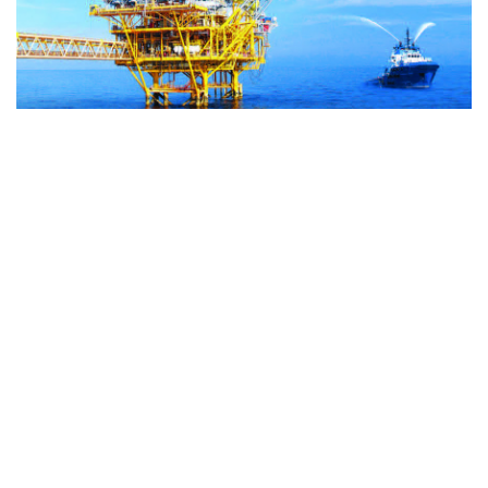
通信提供機関(ICP) : ベトナム通信社 | ISSN : 1606-0261
許認可番号 : 137/GP-BTTTT文化通信省により2022年3月