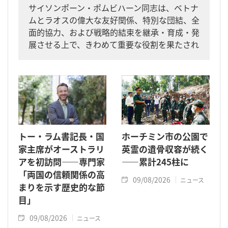
サイソンポーン・ポムビハーン同志は、ベトナ
ムとラオスの偉大な友好関係、特別な団結、全
面的協力、および戦略的結束を継承・育成・発
展させる上で、きわめて重要な役割を果たされ
た指導者です。
トー・ラム書記長・国
ホーチミン市の公園で
家主席がオーストラリ
英霊の遺骨収容が続く
アを初訪問――専門家
――累計245柱に
「両国の信頼関係の高
09/08/2026
ニュース
まりを示す歴史的な節
目」
09/08/2026
ニュース