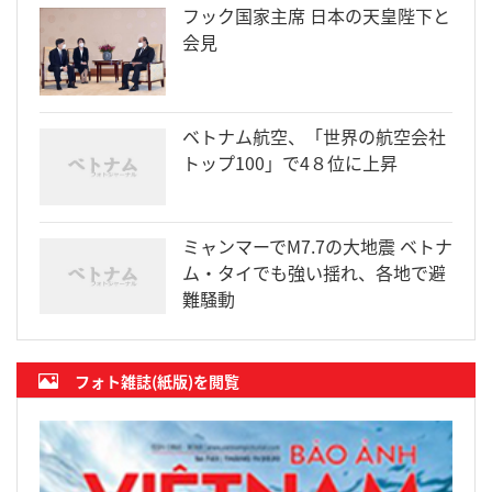
フック国家主席 日本の天皇陛下と
会見
ベトナム航空、「世界の航空会社
トップ100」で4８位に上昇
ミャンマーでM7.7の大地震 ベトナ
ム・タイでも強い揺れ、各地で避
難騒動
フォト雑誌(紙版)を閲覧