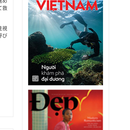
進め
て救
注視
呼び