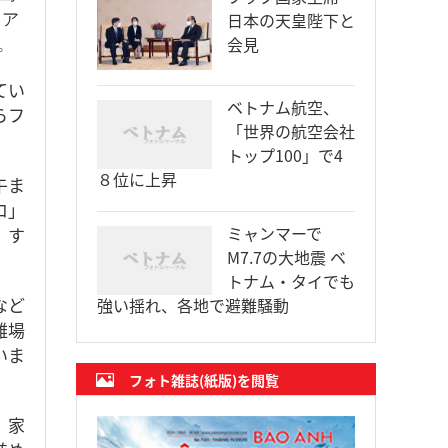
日本の天皇陛下と
クア
会見
。
てい
ベトナム航空、
らフ
「世界の航空会社
トップ100」で4
８位に上昇
午ま
ロ」
ミャンマーで
、す
M7.7の大地震 ベ
トナム・タイでも
など
強い揺れ、各地で避難騒動
難場
いま
フォト雑誌(紙版)を閲覧
、家