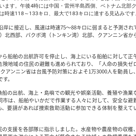
ています。午後4時には中国・雷州半島西側、ベトナム北部
時速118～133キロ、最大で183キロに達する見込みです
沿岸に接近し、風速は時速75～88キロに弱まると予測され
）北西部、バクボ湾（トンキン湾）北部、クアンニン省か
から船舶の出航許可を停止し、海上にいる船舶に対して正
危険地域の住民の避難も進められており、「人命の損失ゼ
クアンニン省は台風予防対策におよそ1万3000人を動員し
です。
漁船の出航、海上・島嶼での観光や娯楽活動、養殖や漁業
同市は、船舶やいかだで作業する人々に対して、安全な避
も、要請があれば捜索救助活動に参加できる体制を整えて
民の支援を各部隊に指示しました。水産物や農産物の収穫