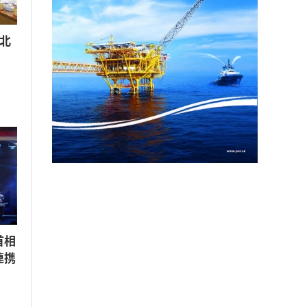
北
首相
連携