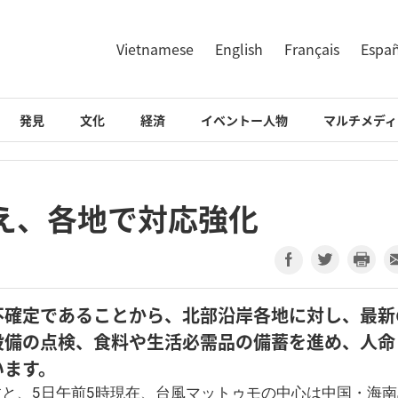
Vietnamese
English
Français
Espa
発見
文化
経済
イベントー人物
マルチメディ
え、各地で対応強化
不確定であることから、北部沿岸各地に対し、最新
設備の点検、食料や生活必需品の備蓄を進め、人命
います。
と、5日午前5時現在、台風マットゥモの中心は中国・海南