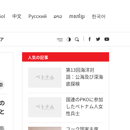
ñol
中文
Русский
ລາວ
ភាសាខ្មែរ
한국어
ア
人気の記事
第13回海洋対
話：公海及び深海
底探検
国連のPKOに参加
の
したベトナム人女
と
性兵士
島
フック国家主席