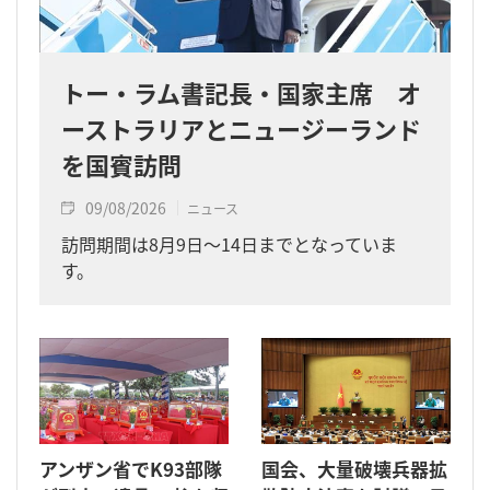
トー・ラム書記長・国家主席 オ
ーストラリアとニュージーランド
を国賓訪問
09/08/2026
ニュース
訪問期間は8月9日～14日までとなっていま
す。
アンザン省でK93部隊
国会、大量破壊兵器拡