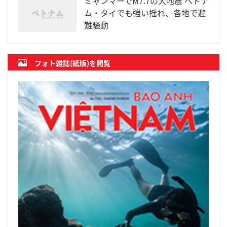
ミャンマーでM7.7の大地震 ベトナ
ム・タイでも強い揺れ、各地で避
難騒動
フォト雑誌(紙版)を閲覧