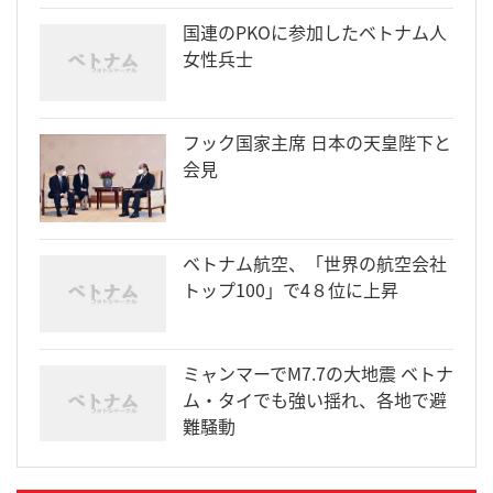
国連のPKOに参加したベトナム人
女性兵士
フック国家主席 日本の天皇陛下と
会見
ベトナム航空、「世界の航空会社
トップ100」で4８位に上昇
ミャンマーでM7.7の大地震 ベトナ
ム・タイでも強い揺れ、各地で避
難騒動