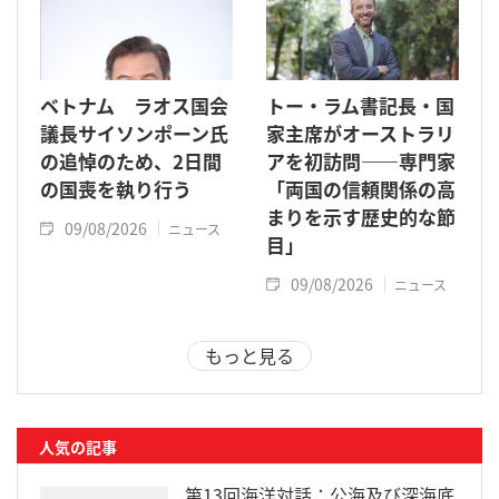
ベトナム ラオス国会
トー・ラム書記長・国
議長サイソンポーン氏
家主席がオーストラリ
の追悼のため、2日間
アを初訪問――専門家
の国喪を執り行う
「両国の信頼関係の高
まりを示す歴史的な節
09/08/2026
ニュース
目」
09/08/2026
ニュース
もっと見る
人気の記事
第13回海洋対話：公海及び深海底