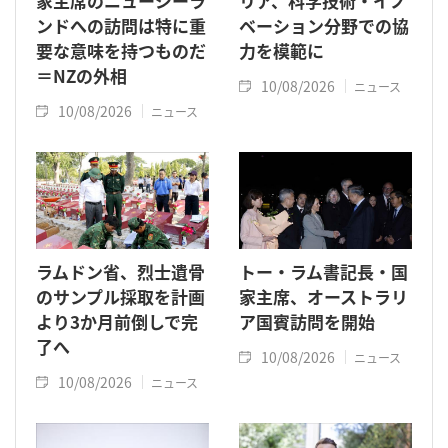
家主席のニュージーラ
リア、科学技術・イノ
ンドへの訪問は特に重
ベーション分野での協
要な意味を持つものだ
力を模範に
＝NZの外相
10/08/2026
ニュース
10/08/2026
ニュース
ラムドン省、烈士遺骨
トー・ラム書記長・国
のサンプル採取を計画
家主席、オーストラリ
より3か月前倒しで完
ア国賓訪問を開始
了へ
10/08/2026
ニュース
10/08/2026
ニュース