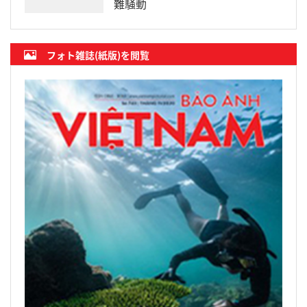
難騒動
フォト雑誌(紙版)を閲覧