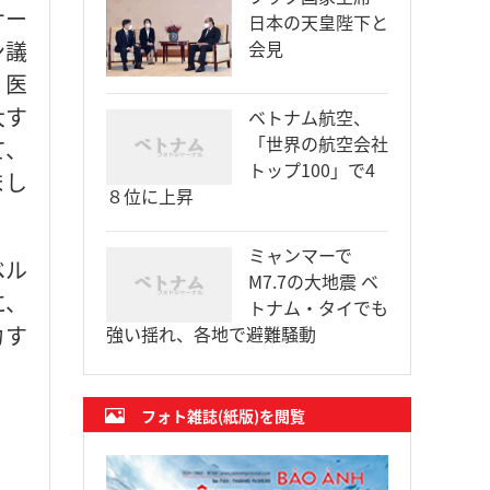
ナー
日本の天皇陛下と
ン議
会見
、医
大す
ベトナム航空、
「世界の航空会社
て、
トップ100」で4
まし
８位に上昇
ミャンマーで
ベル
M7.7の大地震 ベ
に、
トナム・タイでも
力す
強い揺れ、各地で避難騒動
フォト雑誌(紙版)を閲覧