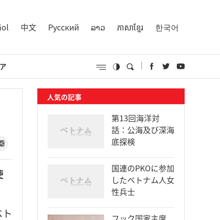
ñol
中文
Русский
ລາວ
ភាសាខ្មែរ
한국어
ア
人気の記事
第13回海洋対
話：公海及び深海
底探検
国連のPKOに参加
使
したベトナム人女
性兵士
ベト
フック国家主席