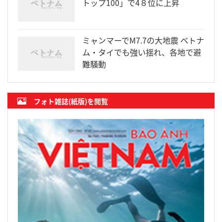
トップ100」で4８位に上昇
ミャンマーでM7.7の大地震 ベトナ
ム・タイでも強い揺れ、各地で避
難騒動
フォト雑誌(紙版)を閲覧