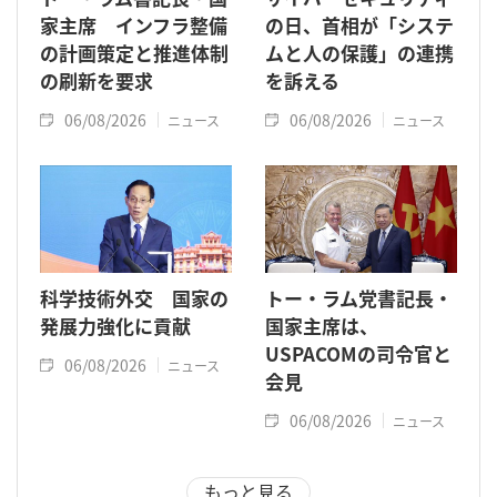
家主席 インフラ整備
の日、首相が「システ
の計画策定と推進体制
ムと人の保護」の連携
の刷新を要求
を訴える
06/08/2026
06/08/2026
ニュース
ニュース
科学技術外交 国家の
トー・ラム党書記長・
発展力強化に貢献
国家主席は、
USPACOMの司令官と
06/08/2026
ニュース
会見
06/08/2026
ニュース
もっと見る