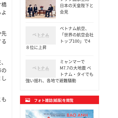
け橋
日本の天皇陛下と
るよ
会見
ベトナム航空、
や先
「世界の航空会社
する
トップ100」で4
８位に上昇
ミャンマーで
在、
M7.7の大地震 ベ
市の
トナム・タイでも
まし
強い揺れ、各地で避難騒動
とも
フォト雑誌(紙版)を閲覧