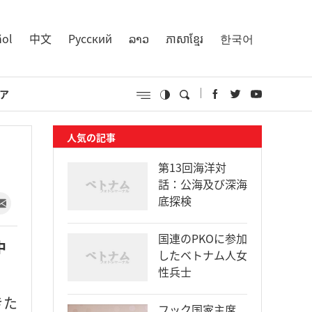
ñol
中文
Русский
ລາວ
ភាសាខ្មែរ
한국어
ア
人気の記事
第13回海洋対
話：公海及び深海
底探検
国連のPKOに参加
中
したベトナム人女
性兵士
きた
フック国家主席