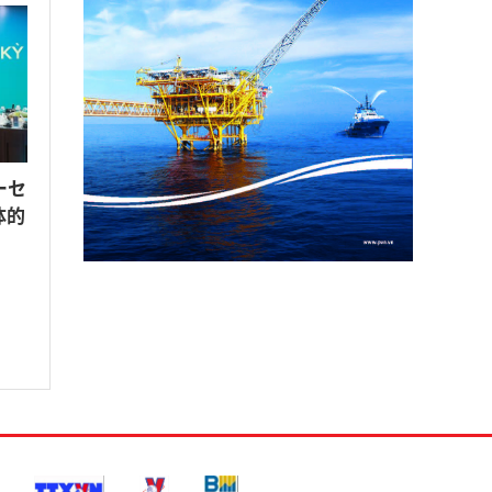
ーセ
体的