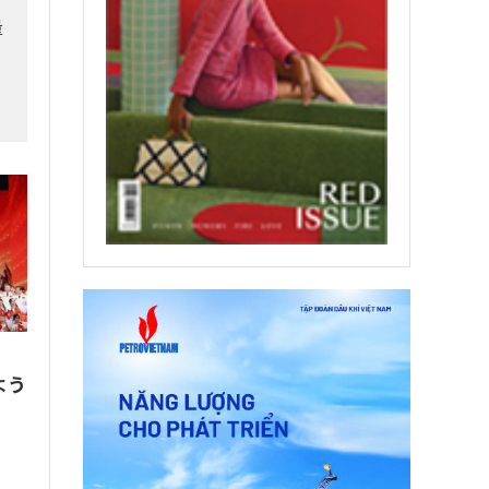
量
、
よう