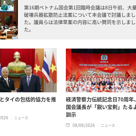
第16期ベトナム国会第1回臨時会議は8日午前、大
破壊兵器拡散防止法案について本会議で討議しまし
た。議員らは法律草案の内容に高い賛同を示しまし
た。
とタイの包括的協力を推
経済警察力伝統記念日70周年
国会議長が「鋭い宝剣」たる
訓示
2026
ニュース
08/08/2026
ニュース