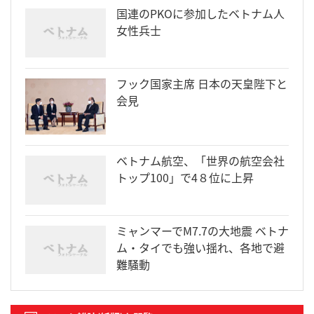
国連のPKOに参加したベトナム人
女性兵士
フック国家主席 日本の天皇陛下と
会見
ベトナム航空、「世界の航空会社
トップ100」で4８位に上昇
ミャンマーでM7.7の大地震 ベトナ
ム・タイでも強い揺れ、各地で避
難騒動