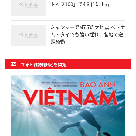
トップ100」で4８位に上昇
ミャンマーでM7.7の大地震 ベトナ
ム・タイでも強い揺れ、各地で避
難騒動
フォト雑誌(紙版)を閲覧