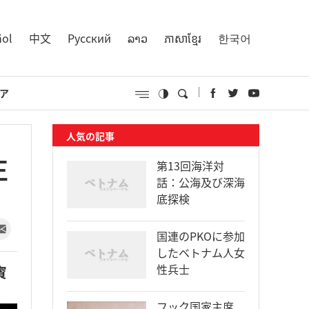
ñol
中文
Русский
ລາວ
ភាសាខ្មែរ
한국어
ア
人気の記事
正
第13回海洋対
話：公海及び深海
底探検
国連のPKOに参加
したベトナム人女
性兵士
賓
フック国家主席