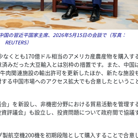
国の習近平国家主席、2026年5月15日の会談で（写真：
REUTERS）
少なくとも170億ドル相当のアメリカ産農産物を購入す
意済みだった大豆輸入とは別枠の措置です。また、中国
産牛肉関連施設の輸出許可を更新したほか、新たな施設
対する中国市場へのアクセス拡大でも合意したというこ
議会」を新設し、非機密分野における貿易活動を管理す
投資評議会」も設立し、投資問題について政府間で協議
製航空機200機を初期段階として購入することで合意