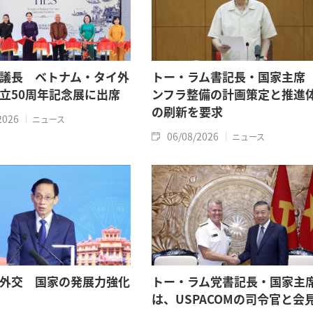
議長 ベトナム・タイ外
トー・ラム書記長・国家主席
立50周年記念展に出席
ンフラ整備の計画策定と推進
の刷新を要求
2026
ニュース
06/08/2026
ニュース
外交 国家の発展力強化
トー・ラム党書記長・国家主
は、USPACOMの司令官と会