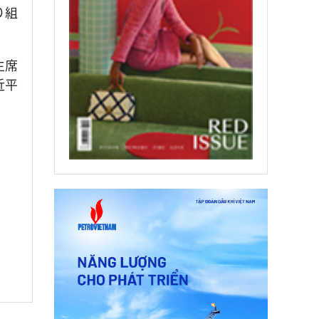
り組
主席
近平