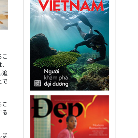
るこ
は、
も追
とで
るこ
する
しま