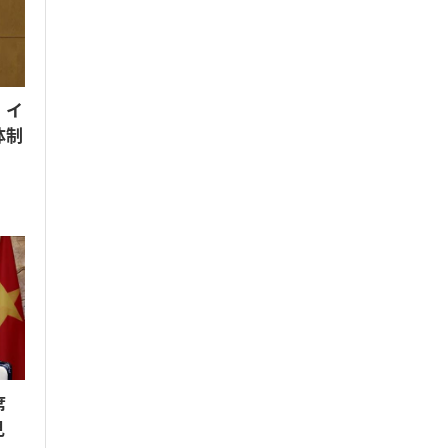
 イ
体制
席
見