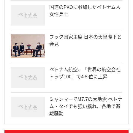
国連のPKOに参加したベトナム人
女性兵士
フック国家主席 日本の天皇陛下と
会見
ベトナム航空、「世界の航空会社
トップ100」で4８位に上昇
ミャンマーでM7.7の大地震 ベトナ
ム・タイでも強い揺れ、各地で避
難騒動