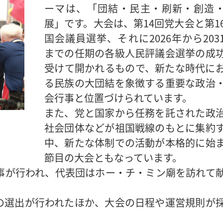
ーマは、「団結・民主・刷新・創造
展」です。大会は、第14回党大会と第1
国会議員選挙、それに2026年から203
までの任期の各級人民評議会選挙の成
受けて開かれるもので、新たな時代に
る民族の大団結を象徴する重要な政治
会行事と位置づけられています。
また、党と国家から任務を託された政
社会団体などが祖国戦線のもとに集約
中、新たな体制での活動が本格的に始
節目の大会ともなっています。
事が行われ、代表団はホー・チ・ミン廟を訪れて
の選出が行われたほか、大会の日程や運営規則が