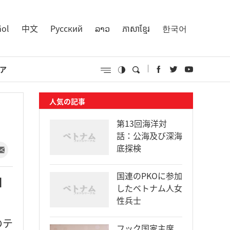
ñol
中文
Русский
ລາວ
ភាសាខ្មែរ
한국어
ア
人気の記事
第13回海洋対
話：公海及び深海
底探検
国連のPKOに参加
国
したベトナム人女
性兵士
のテ
フック国家主席