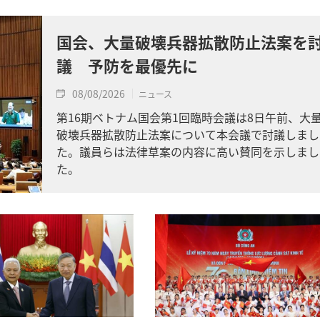
国会、大量破壊兵器拡散防止法案を
議 予防を最優先に
08/08/2026
ニュース
第16期ベトナム国会第1回臨時会議は8日午前、大
破壊兵器拡散防止法案について本会議で討議しまし
た。議員らは法律草案の内容に高い賛同を示しまし
た。