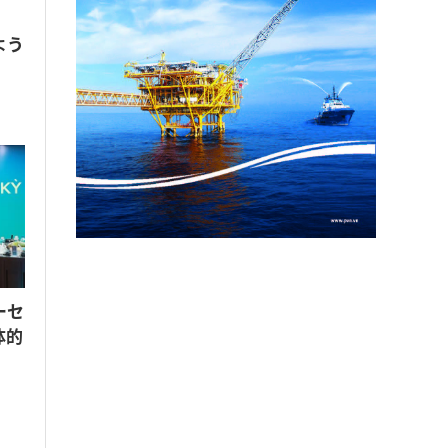
、
よう
ーセ
体的