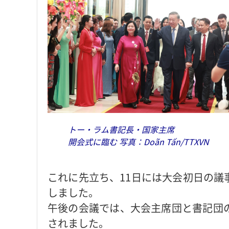
トー・ラム書記長・国家主席
開会式に臨む 写真：Doãn Tấn/TTXVN
これに先立ち、11日には大会初日の議
しました。
午後の会議では、大会主席団と書記団
されました。