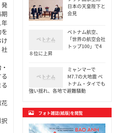
・発
日本の天皇陛下と
6期
会見
1年
功を
ベトナム航空、
「世界の航空会社
おけ
トップ100」で4
・社
８位に上昇
治・
ミャンマーで
する
M7.7の大地震 ベ
トナム・タイでも
まる
強い揺れ、各地で避難騒動
献花
フォト雑誌(紙版)を閲覧
採択