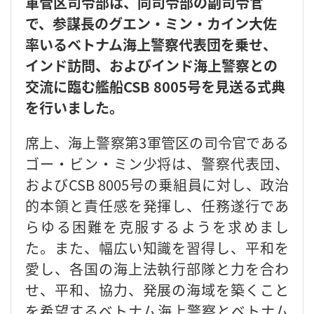
軍管区司令部は、同司令部の副司令官
で、参謀長のグエン・ミン・カイン大佐
率いるベトナム海上警察代表団を乗せ、
インド訪問、およびインド海上警察との
交流に臨む艦船CSB 8005号を見送る式典
を行いました。
席上、海上警察第3軍管区の司令官である
ゴー・ビン・ミン少将は、警察代表団、
およびCSB 8005号の乗組員に対し、政治
的本領と責任感を発揮し、任務遂行であ
らゆる困難を克服するようを求めまし
た。また、幅広い知識を習得し、平和を
愛し、各国の海上法執行部隊と力を合わ
せ、平和、協力、発展の海域を築くこと
を希望するベトナム海上警察とベトナム