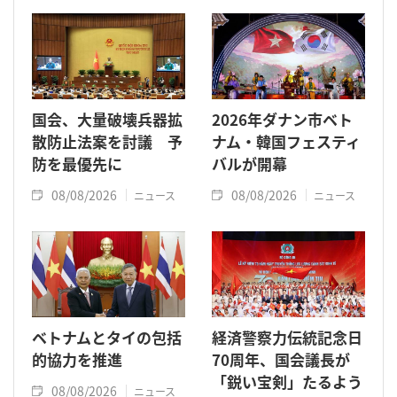
た。
国会、大量破壊兵器拡
2026年ダナン市ベト
散防止法案を討議 予
ナム・韓国フェスティ
防を最優先に
バルが開幕
08/08/2026
08/08/2026
ニュース
ニュース
ベトナムとタイの包括
経済警察力伝統記念日
的協力を推進
70周年、国会議長が
「鋭い宝剣」たるよう
08/08/2026
ニュース