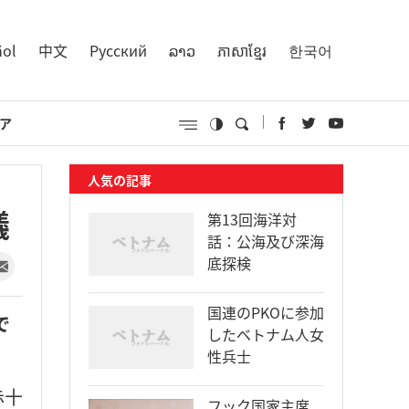
ñol
中文
Русский
ລາວ
ភាសាខ្មែរ
한국어
ア
人気の記事
議
第13回海洋対
話：公海及び深海
底探検
国連のPKOに参加
で
したベトナム人女
性兵士
赤十
フック国家主席