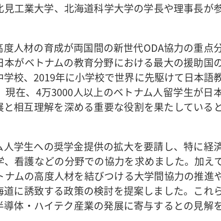
北見工業大学、北海道科学大学の学長や理事長が
度人材の育成が両国間の新世代ODA協力の重点
日本がベトナムの教育分野における最大の援助国
中学校、2019年に小学校で世界に先駆けて日本語
現在、4万3000人以上のベトナム人留学生が日
展と相互理解を深める重要な役割を果たしている
ム人学生への奨学金提供の拡大を要請し、特に経
学、看護などの分野での協力を求めました。加え
トナムの高度人材を結びつける大学間協力の推進
海道に誘致する政策の検討を提案しました。これ
半導体・ハイテク産業の発展に寄与するとの見解