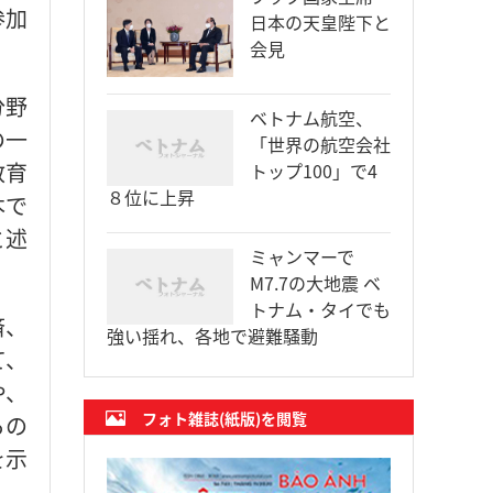
参加
日本の天皇陛下と
会見
分野
ベトナム航空、
の一
「世界の航空会社
教育
トップ100」で4
８位に上昇
本で
と述
ミャンマーで
M7.7の大地震 ベ
トナム・タイでも
済、
強い揺れ、各地で避難騒動
て、
や、
フォト雑誌(紙版)を閲覧
らの
を示