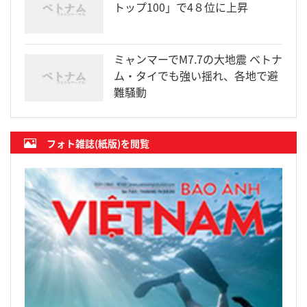
トップ100」で4８位に上昇
ミャンマーでM7.7の大地震 ベトナ
ム・タイでも強い揺れ、各地で避
難騒動
フォト雑誌(紙版)を閲覧