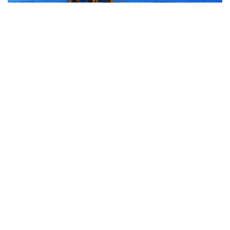
通信提供機関(ICP) : ベトナム通信社 | ISSN : 1606-0261
許認可番号 : 137/GP-BTTTT文化通信省により2022年3月
17日に提供された。
管理機関 : ベトナム通信社
副編集長代理：グエン・トゥアン・ロン
副編集長：ハー・ティ・トゥオン・トゥ