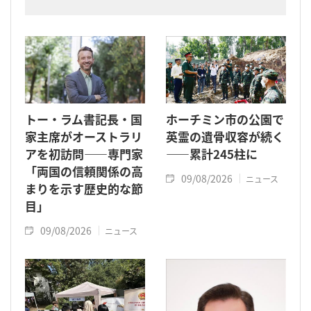
た指導者です。
トー・ラム書記長・国
ホーチミン市の公園で
家主席がオーストラリ
英霊の遺骨収容が続く
アを初訪問――専門家
――累計245柱に
「両国の信頼関係の高
09/08/2026
ニュース
まりを示す歴史的な節
目」
09/08/2026
ニュース