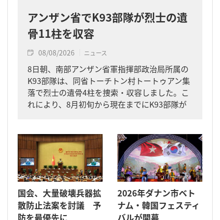
アンザン省でK93部隊が烈士の遺
骨11柱を収容
08/08/2026
ニュース
8日朝、南部アンザン省軍指揮部政治局所属の
K93部隊は、同省トーチトン村トートゥアン集
落で烈士の遺骨4柱を捜索・収容しました。こ
れにより、8月初旬から現在までにK93部隊が
同省内で収容した遺骨は計11柱となりまし
た。
国会、大量破壊兵器拡
2026年ダナン市ベト
散防止法案を討議 予
ナム・韓国フェスティ
防を最優先に
バルが開幕